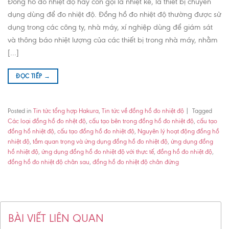
Đồng hồ đo nhiệt độ hay còn gọi là nhiệt kế, là thiết bị chuyên
dụng dùng để đo nhiệt độ. Đồng hồ đo nhiệt độ thường được sử
dụng trong các công ty, nhà máy, xí nghiệp dùng để giám sát
và thông báo nhiệt lượng của các thiết bị trong nhà máy, nhằm
[…]
ĐỌC TIẾP
→
Posted in
Tin tức tổng hợp Hakura
,
Tin tức về đồng hồ đo nhiệt độ
|
Tagged
Các loại đồng hồ đo nhệt độ
,
cấu tạo bên trong đồng hồ đo nhiệt độ
,
cấu tạo
đồng hồ nhiệt độ
,
cấu tạo đồng hồ đo nhiệt độ
,
Nguyên lý hoạt động đồng hồ
nhiệt độ
,
tầm quan trọng và ứng dụng đồng hồ đo nhiệt độ
,
ứng dụng đồng
hồ nhiệt độ
,
ứng dụng đồng hồ đo nhiệt độ với thực tế
,
đồng hồ đo nhiệt độ
,
đồng hồ đo nhiệt độ chân sau
,
đồng hồ đo nhiệt độ chân đứng
BÀI VIẾT LIÊN QUAN