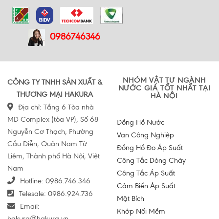
0986746346
NHÓM VẬT TƯ NGÀNH
CÔNG TY TNHH SẢN XUẤT &
NƯỚC GIÁ TỐT NHẤT TẠI
THƯƠNG MẠI HAKURA
HÀ NỘI
Địa chỉ: Tầng 6 Tòa nhà
MD Complex (tòa VP), Số 68
Đồng Hồ Nước
Nguyễn Cơ Thạch, Phường
Van Công Nghiệp
Cầu Diễn, Quận Nam Từ
Đồng Hồ Đo Áp Suất
Liêm, Thành phố Hà Nội, Việt
Công Tắc Dòng Chảy
Nam
Công Tắc Áp Suất
Hotline:
0986.746.346
Cảm Biến Áp Suất
Telesale:
0986.924.736
Mặt Bích
Email:
Khớp Nối Mềm
hakura@hakura.vn