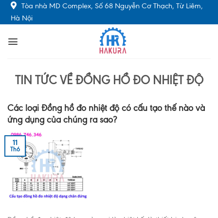
Skip
Tòa nhà MD Complex, Số 68 Nguyễn Cơ Thạch, Từ Liêm,
to
Hà Nội
content
TIN TỨC VỀ ĐỒNG HỒ ĐO NHIỆT ĐỘ
Các loại Đồng hồ đo nhiệt độ có cấu tạo thế nào và
ứng dụng của chúng ra sao?
11
Th6