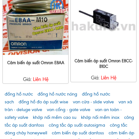
Cảm biến áp suất Omron E8CC-
Cảm biến áp suất Omron E8AA
B10C
Giá:
Liên Hệ
Giá:
Liên Hệ
đồng hồ nước
đồng hồ nước nóng
đồng hồ nước
sạch
đồng hồ đo áp suất wise
van cửa - slide valve
van xả
tràn - deluge valve
van cổng - gate valve
van an toàn -
safety valve
khớp nối mềm cao su
khớp nối mềm inox
công
tắc áp suất danfoss
công tắc áp suất autosigma
công tắc
dòng chảy honeywell
cảm biến áp suất danfoss
cảm biến áp