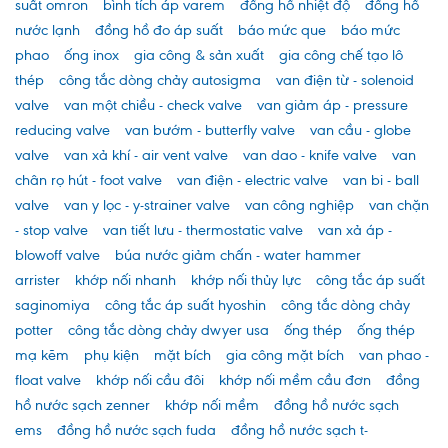
suất omron
bình tích áp varem
đồng hồ nhiệt độ
đồng hồ
nước lạnh
đồng hồ đo áp suất
báo mức que
báo mức
phao
ống inox
gia công & sản xuất
gia công chế tạo lô
thép
công tắc dòng chảy autosigma
van điện từ - solenoid
valve
van một chiều - check valve
van giảm áp - pressure
reducing valve
van bướm - butterfly valve
van cầu - globe
valve
van xả khí - air vent valve
van dao - knife valve
van
chân rọ hút - foot valve
van điện - electric valve
van bi - ball
valve
van y lọc - y-strainer valve
van công nghiệp
van chặn
- stop valve
van tiết lưu - thermostatic valve
van xả áp -
blowoff valve
búa nước giảm chấn - water hammer
arrister
khớp nối nhanh
khớp nối thủy lực
công tắc áp suất
saginomiya
công tắc áp suất hyoshin
công tắc dòng chảy
potter
công tắc dòng chảy dwyer usa
ống thép
ống thép
mạ kẽm
phụ kiện
mặt bích
gia công mặt bích
van phao -
float valve
khớp nối cầu đôi
khớp nối mềm cầu đơn
đồng
hồ nước sạch zenner
khớp nối mềm
đồng hồ nước sạch
ems
đồng hồ nước sạch fuda
đồng hồ nước sạch t-