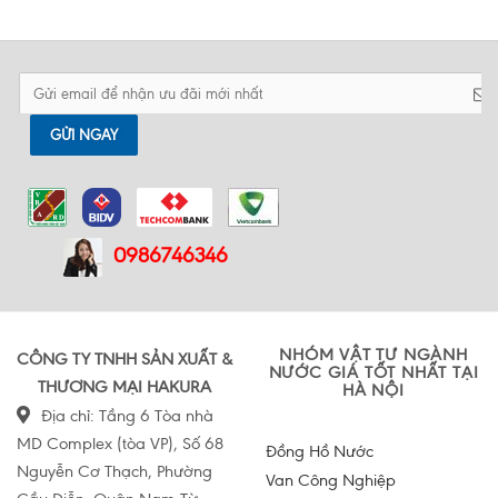
GỬI NGAY
0986746346
NHÓM VẬT TƯ NGÀNH
CÔNG TY TNHH SẢN XUẤT &
NƯỚC GIÁ TỐT NHẤT TẠI
THƯƠNG MẠI HAKURA
HÀ NỘI
Địa chỉ: Tầng 6 Tòa nhà
MD Complex (tòa VP), Số 68
Đồng Hồ Nước
Nguyễn Cơ Thạch, Phường
Van Công Nghiệp