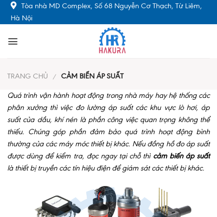
Skip
Tòa nhà MD Complex, Số 68 Nguyễn Cơ Thạch, Từ Liêm,
to
Hà Nội
content
TRANG CHỦ
CẢM BIẾN ÁP SUẤT
/
Quá trình vận hành hoạt động trong nhà máy hay hệ thống các
phân xưởng thì việc đo lường áp suất các khu vực lò hơi, áp
suất của dầu, khí nén là phần công việc quan trọng không thể
thiếu. Chúng góp phần đảm bảo quá trình hoạt động bình
thường của các máy móc thiết bị khác. Nếu đồng hồ đo áp suất
được dùng để kiểm tra, đọc ngay tại chỗ thì
cảm biến áp suất
là thiết bị truyền các tín hiệu điện để giám sát các thiết bị khác.