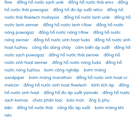
flow
đồng hồ nước sạch unik
đồng hồ nước thải ems
đồng
hồ nước thải powogaz
đồng hồ đo áp suất refco
đồng hồ
nước thải flowtech malaysia
đồng hồ nước lạnh unik
đồng hồ
nước lạnh zenner
đồng hồ nước lạnh t-flow
đồng hồ nước
nóng powogaz
đồng hồ nước nóng t-flow
đồng hồ nước
nóng zenner
đồng hồ nước sinh hoạt fuda
đồng hồ nước sinh
hoạt fuzhou
công tắc dòng chảy
cảm biến áp suất
đồng hồ
nước sạch powogaz
đồng hồ nước thải zenner
đồng hồ
nước sinh hoạt zenner
đồng hồ nước nóng fuda
đồng hồ
nước nóng fuzhou
bơm công nghiệp
bơm màng
sandpiper
bơm màng marathon
đồng hồ nước sinh hoạt cr-
metcon
đồng hồ nước sinh hoạt flowtech
bình tích áp
đồng
hồ nước sinh hoạt
đồng hồ đo áp suất yamaki
đồng hồ nước
sạch komax
chưa phân loại
báo mức
ống & phụ
kiện
đồng hồ nước thải
công tắc áp suất
bơm màng khí
nén