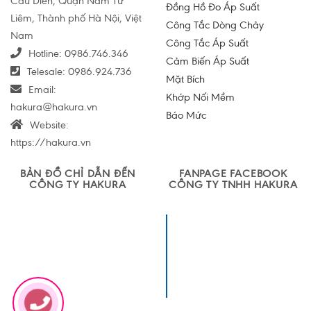
Cầu Diễn, Quận Nam Từ
Đồng Hồ Đo Áp Suất
Liêm, Thành phố Hà Nội, Việt
Công Tắc Dòng Chảy
Nam
Công Tắc Áp Suất
Hotline:
0986.746.346
Cảm Biến Áp Suất
Telesale:
0986.924.736
Mặt Bích
Email:
Khớp Nối Mềm
hakura@hakura.vn
Báo Mức
Website:
https://hakura.vn
BẢN ĐỒ CHỈ DẪN ĐẾN
FANPAGE FACEBOOK
CÔNG TY HAKURA
CÔNG TY TNHH HAKURA
Công ty TNHH
Sản xuất và
Thương mại
Hakura