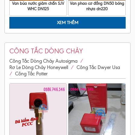
Van búa nước giảm chấn SJV
Van phao cơ đồng DN50 bóng
WHC DN125
nhựa dn220
XEM THÊM
CÔNG TẮC DÒNG CHẢY
/
Công Tắc Dòng Chảy Autosigma
/
Rơ Le Dòng Chảy Honeywell
Công Tắc Dwyer Usa
/
Công Tắc Potter