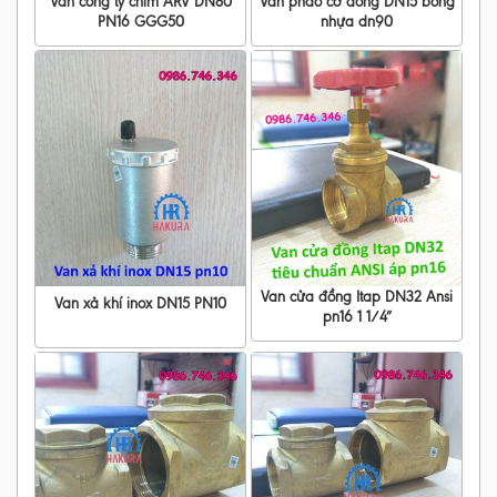
Van cổng ty chìm ARV DN80
Van phao cơ đồng DN15 bóng
PN16 GGG50
nhựa dn90
Van cửa đồng Itap DN32 Ansi
Van xả khí inox DN15 PN10
pn16 1 1/4″