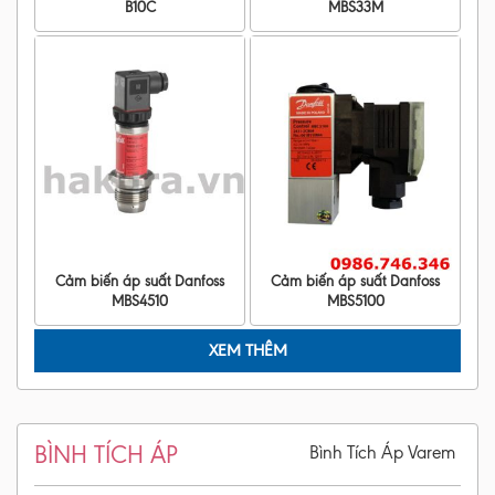
B10C
MBS33M
Cảm biến áp suất Danfoss
Cảm biến áp suất Danfoss
MBS4510
MBS5100
XEM THÊM
BÌNH TÍCH ÁP
Bình Tích Áp Varem