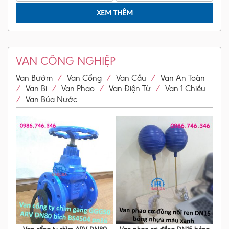
XEM THÊM
VAN CÔNG NGHIỆP
/
/
/
Van Bướm
Van Cổng
Van Cầu
Van An Toàn
/
/
/
/
Van Bi
Van Phao
Van Điện Từ
Van 1 Chiều
/
Van Búa Nước