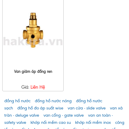
Van giảm áp đồng ren
Giá:
Liên Hệ
đồng hồ nước
đồng hồ nước nóng
đồng hồ nước
sạch
đồng hồ đo áp suất wise
van cửa - slide valve
van xả
tràn - deluge valve
van cổng - gate valve
van an toàn -
safety valve
khớp nối mềm cao su
khớp nối mềm inox
công