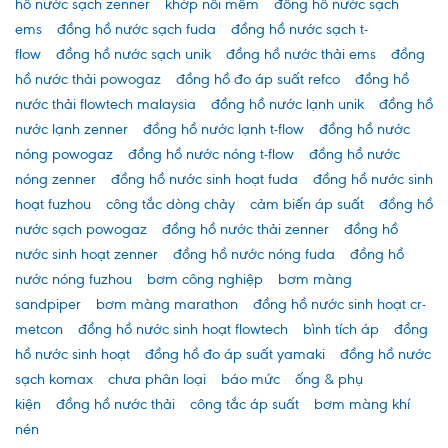
hồ nước sạch zenner
khớp nối mềm
đồng hồ nước sạch
ems
đồng hồ nước sạch fuda
đồng hồ nước sạch t-
flow
đồng hồ nước sạch unik
đồng hồ nước thải ems
đồng
hồ nước thải powogaz
đồng hồ đo áp suất refco
đồng hồ
nước thải flowtech malaysia
đồng hồ nước lạnh unik
đồng hồ
nước lạnh zenner
đồng hồ nước lạnh t-flow
đồng hồ nước
nóng powogaz
đồng hồ nước nóng t-flow
đồng hồ nước
nóng zenner
đồng hồ nước sinh hoạt fuda
đồng hồ nước sinh
hoạt fuzhou
công tắc dòng chảy
cảm biến áp suất
đồng hồ
nước sạch powogaz
đồng hồ nước thải zenner
đồng hồ
nước sinh hoạt zenner
đồng hồ nước nóng fuda
đồng hồ
nước nóng fuzhou
bơm công nghiệp
bơm màng
sandpiper
bơm màng marathon
đồng hồ nước sinh hoạt cr-
metcon
đồng hồ nước sinh hoạt flowtech
bình tích áp
đồng
hồ nước sinh hoạt
đồng hồ đo áp suất yamaki
đồng hồ nước
sạch komax
chưa phân loại
báo mức
ống & phụ
kiện
đồng hồ nước thải
công tắc áp suất
bơm màng khí
nén