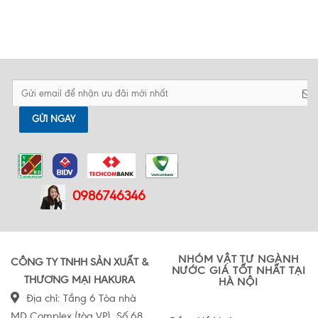
GỬI NGAY
0986746346
NHÓM VẬT TƯ NGÀNH
CÔNG TY TNHH SẢN XUẤT &
NƯỚC GIÁ TỐT NHẤT TẠI
THƯƠNG MẠI HAKURA
HÀ NỘI
Địa chỉ: Tầng 6 Tòa nhà
MD Complex (tòa VP), Số 68