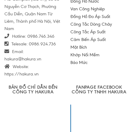
Đồng Hồ Nước
Nguyễn Cơ Thạch, Phường
Van Công Nghiệp
Cầu Diễn, Quận Nam Từ
Đồng Hồ Đo Áp Suất
Liêm, Thành phố Hà Nội, Việt
Công Tắc Dòng Chảy
Nam
Công Tắc Áp Suất
Hotline:
0986.746.346
Cảm Biến Áp Suất
Telesale:
0986.924.736
Mặt Bích
Email:
Khớp Nối Mềm
hakura@hakura.vn
Báo Mức
Website:
https://hakura.vn
BẢN ĐỒ CHỈ DẪN ĐẾN
FANPAGE FACEBOOK
CÔNG TY HAKURA
CÔNG TY TNHH HAKURA
Công ty TNHH
Sản xuất và
Thương mại