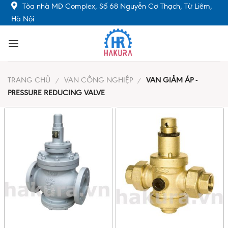
Skip
Tòa nhà MD Complex, Số 68 Nguyễn Cơ Thạch, Từ Liêm,
to
Hà Nội
content
TRANG CHỦ
VAN CÔNG NGHIỆP
VAN GIẢM ÁP -
/
/
PRESSURE REDUCING VALVE