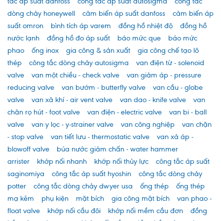
tắc áp suất danfoss
công tắc áp suất autosigma
công tắc
dòng chảy honeywell
cảm biến áp suất danfoss
cảm biến áp
suất omron
bình tích áp varem
đồng hồ nhiệt độ
đồng hồ
nước lạnh
đồng hồ đo áp suất
báo mức que
báo mức
phao
ống inox
gia công & sản xuất
gia công chế tạo lô
thép
công tắc dòng chảy autosigma
van điện từ - solenoid
valve
van một chiều - check valve
van giảm áp - pressure
reducing valve
van bướm - butterfly valve
van cầu - globe
valve
van xả khí - air vent valve
van dao - knife valve
van
chân rọ hút - foot valve
van điện - electric valve
van bi - ball
valve
van y lọc - y-strainer valve
van công nghiệp
van chặn
- stop valve
van tiết lưu - thermostatic valve
van xả áp -
blowoff valve
búa nước giảm chấn - water hammer
arrister
khớp nối nhanh
khớp nối thủy lực
công tắc áp suất
saginomiya
công tắc áp suất hyoshin
công tắc dòng chảy
potter
công tắc dòng chảy dwyer usa
ống thép
ống thép
mạ kẽm
phụ kiện
mặt bích
gia công mặt bích
van phao -
float valve
khớp nối cầu đôi
khớp nối mềm cầu đơn
đồng