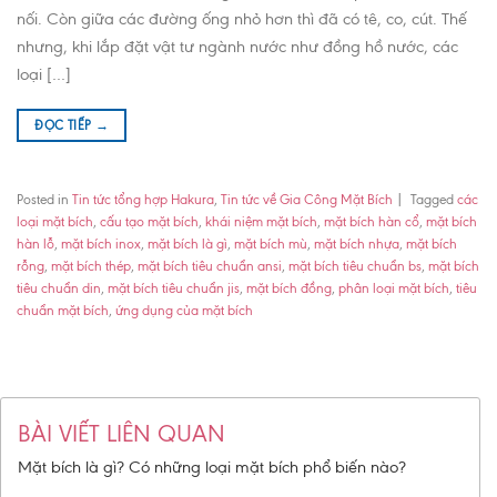
nối. Còn giữa các đường ống nhỏ hơn thì đã có tê, co, cút. Thế
nhưng, khi lắp đặt vật tư ngành nước như đồng hồ nước, các
loại […]
ĐỌC TIẾP
→
Posted in
Tin tức tổng hợp Hakura
,
Tin tức về Gia Công Mặt Bích
|
Tagged
các
loại mặt bích
,
cấu tạo mặt bích
,
khái niệm mặt bích
,
mặt bích hàn cổ
,
mặt bích
hàn lỗ
,
mặt bích inox
,
mặt bích là gì
,
mặt bích mù
,
mặt bích nhựa
,
mặt bích
rỗng
,
mặt bích thép
,
mặt bích tiêu chuẩn ansi
,
mặt bích tiêu chuẩn bs
,
mặt bích
tiêu chuẩn din
,
mặt bích tiêu chuẩn jis
,
mặt bích đồng
,
phân loại mặt bích
,
tiêu
chuẩn mặt bích
,
ứng dụng của mặt bích
BÀI VIẾT LIÊN QUAN
Mặt bích là gì? Có những loại mặt bích phổ biến nào?