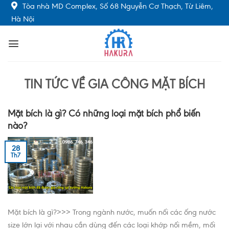
Skip
Tòa nhà MD Complex, Số 68 Nguyễn Cơ Thạch, Từ Liêm,
to
Hà Nội
content
TIN TỨC VỀ GIA CÔNG MẶT BÍCH
Mặt bích là gì? Có những loại mặt bích phổ biến
nào?
28
Th7
Mặt bích là gì?>>> Trong ngành nước, muốn nối các ống nước
size lớn lại với nhau cần dùng đến các loại khớp nối mềm, mối