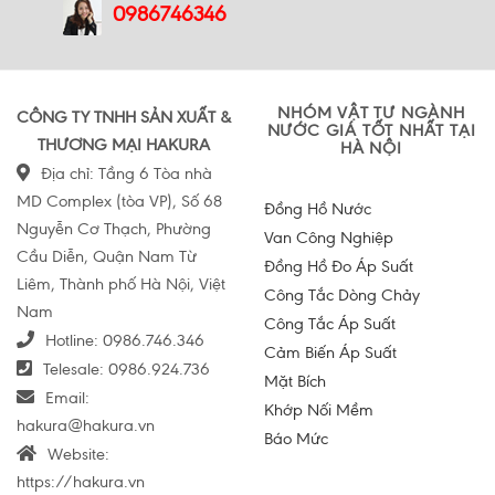
0986746346
NHÓM VẬT TƯ NGÀNH
CÔNG TY TNHH SẢN XUẤT &
NƯỚC GIÁ TỐT NHẤT TẠI
THƯƠNG MẠI HAKURA
HÀ NỘI
Địa chỉ: Tầng 6 Tòa nhà
MD Complex (tòa VP), Số 68
Đồng Hồ Nước
Nguyễn Cơ Thạch, Phường
Van Công Nghiệp
Cầu Diễn, Quận Nam Từ
Đồng Hồ Đo Áp Suất
Liêm, Thành phố Hà Nội, Việt
Công Tắc Dòng Chảy
Nam
Công Tắc Áp Suất
Hotline:
0986.746.346
Cảm Biến Áp Suất
Telesale:
0986.924.736
Mặt Bích
Email:
Khớp Nối Mềm
hakura@hakura.vn
Báo Mức
Website:
https://hakura.vn