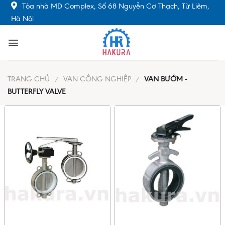
Skip
Tòa nhà MD Complex, Số 68 Nguyễn Cơ Thạch, Từ Liêm,
to
Hà Nội
content
TRANG CHỦ
VAN CÔNG NGHIỆP
VAN BƯỚM -
/
/
BUTTERFLY VALVE