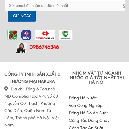
GỬI NGAY
0986746346
NHÓM VẬT TƯ NGÀNH
CÔNG TY TNHH SẢN XUẤT &
NƯỚC GIÁ TỐT NHẤT TẠI
THƯƠNG MẠI HAKURA
HÀ NỘI
Địa chỉ: Tầng 6 Tòa nhà
MD Complex (tòa VP), Số 68
Đồng Hồ Nước
Nguyễn Cơ Thạch, Phường
Van Công Nghiệp
Cầu Diễn, Quận Nam Từ
Đồng Hồ Đo Áp Suất
Liêm, Thành phố Hà Nội, Việt
Công Tắc Dòng Chảy
Nam
Công Tắc Áp Suất