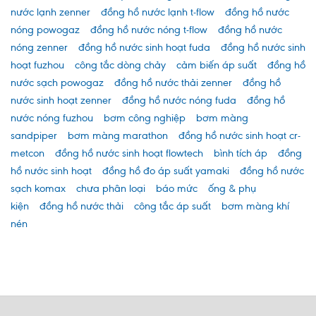
nước lạnh zenner
đồng hồ nước lạnh t-flow
đồng hồ nước
nóng powogaz
đồng hồ nước nóng t-flow
đồng hồ nước
nóng zenner
đồng hồ nước sinh hoạt fuda
đồng hồ nước sinh
hoạt fuzhou
công tắc dòng chảy
cảm biến áp suất
đồng hồ
nước sạch powogaz
đồng hồ nước thải zenner
đồng hồ
nước sinh hoạt zenner
đồng hồ nước nóng fuda
đồng hồ
nước nóng fuzhou
bơm công nghiệp
bơm màng
sandpiper
bơm màng marathon
đồng hồ nước sinh hoạt cr-
metcon
đồng hồ nước sinh hoạt flowtech
bình tích áp
đồng
hồ nước sinh hoạt
đồng hồ đo áp suất yamaki
đồng hồ nước
sạch komax
chưa phân loại
báo mức
ống & phụ
kiện
đồng hồ nước thải
công tắc áp suất
bơm màng khí
nén