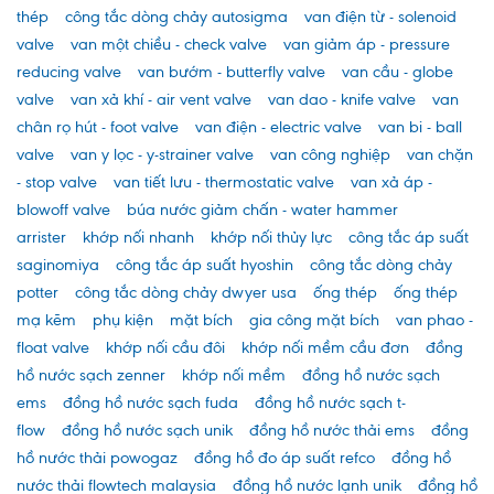
thép
công tắc dòng chảy autosigma
van điện từ - solenoid
valve
van một chiều - check valve
van giảm áp - pressure
reducing valve
van bướm - butterfly valve
van cầu - globe
valve
van xả khí - air vent valve
van dao - knife valve
van
chân rọ hút - foot valve
van điện - electric valve
van bi - ball
valve
van y lọc - y-strainer valve
van công nghiệp
van chặn
- stop valve
van tiết lưu - thermostatic valve
van xả áp -
blowoff valve
búa nước giảm chấn - water hammer
arrister
khớp nối nhanh
khớp nối thủy lực
công tắc áp suất
saginomiya
công tắc áp suất hyoshin
công tắc dòng chảy
potter
công tắc dòng chảy dwyer usa
ống thép
ống thép
mạ kẽm
phụ kiện
mặt bích
gia công mặt bích
van phao -
float valve
khớp nối cầu đôi
khớp nối mềm cầu đơn
đồng
hồ nước sạch zenner
khớp nối mềm
đồng hồ nước sạch
ems
đồng hồ nước sạch fuda
đồng hồ nước sạch t-
flow
đồng hồ nước sạch unik
đồng hồ nước thải ems
đồng
hồ nước thải powogaz
đồng hồ đo áp suất refco
đồng hồ
nước thải flowtech malaysia
đồng hồ nước lạnh unik
đồng hồ