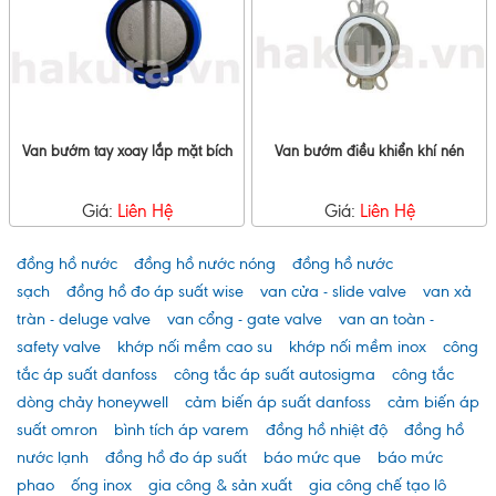
Van bướm tay xoay lắp mặt bích
Van bướm điều khiển khí nén
Giá:
Liên Hệ
Giá:
Liên Hệ
đồng hồ nước
đồng hồ nước nóng
đồng hồ nước
sạch
đồng hồ đo áp suất wise
van cửa - slide valve
van xả
tràn - deluge valve
van cổng - gate valve
van an toàn -
safety valve
khớp nối mềm cao su
khớp nối mềm inox
công
tắc áp suất danfoss
công tắc áp suất autosigma
công tắc
dòng chảy honeywell
cảm biến áp suất danfoss
cảm biến áp
suất omron
bình tích áp varem
đồng hồ nhiệt độ
đồng hồ
nước lạnh
đồng hồ đo áp suất
báo mức que
báo mức
phao
ống inox
gia công & sản xuất
gia công chế tạo lô