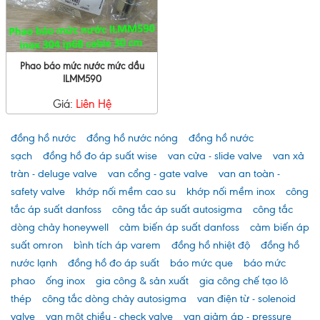
Phao báo mức nước mức dầu
ILMM590
Giá:
Liên Hệ
đồng hồ nước
đồng hồ nước nóng
đồng hồ nước
sạch
đồng hồ đo áp suất wise
van cửa - slide valve
van xả
tràn - deluge valve
van cổng - gate valve
van an toàn -
safety valve
khớp nối mềm cao su
khớp nối mềm inox
công
tắc áp suất danfoss
công tắc áp suất autosigma
công tắc
dòng chảy honeywell
cảm biến áp suất danfoss
cảm biến áp
suất omron
bình tích áp varem
đồng hồ nhiệt độ
đồng hồ
nước lạnh
đồng hồ đo áp suất
báo mức que
báo mức
phao
ống inox
gia công & sản xuất
gia công chế tạo lô
thép
công tắc dòng chảy autosigma
van điện từ - solenoid
valve
van một chiều - check valve
van giảm áp - pressure