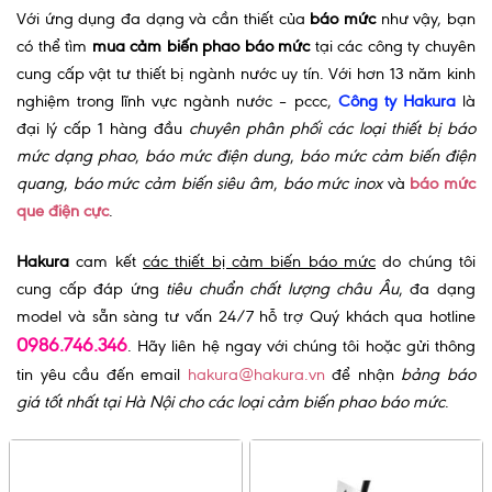
Với ứng dụng đa dạng và cần thiết của
báo mức
như vậy, bạn
có thể tìm
mua cảm biến phao báo mức
tại các công ty chuyên
cung cấp vật tư thiết bị ngành nước uy tín. Với hơn 13 năm kinh
nghiệm trong lĩnh vực ngành nước – pccc,
Công ty Hakura
là
đại lý cấp 1 hàng đầu
chuyên phân phối các loại thiết bị báo
mức dạng phao
,
báo mức điện dung
,
báo mức cảm biến điện
quang
,
báo mức cảm biến siêu âm
,
báo mức inox
và
báo mức
que điện cực
.
Hakura
cam kết
các thiết bị cảm biến báo mức
do chúng tôi
cung cấp đáp ứng
tiêu chuẩn chất lượng châu Âu
, đa dạng
model và sẵn sàng tư vấn 24/7 hỗ trợ Quý khách qua hotline
0986.746.346
. Hãy liên hệ ngay với chúng tôi hoặc gửi thông
tin yêu cầu đến email
hakura@hakura.vn
để nhận
bảng báo
giá tốt nhất tại Hà Nội cho các loại cảm biến phao báo mức
.