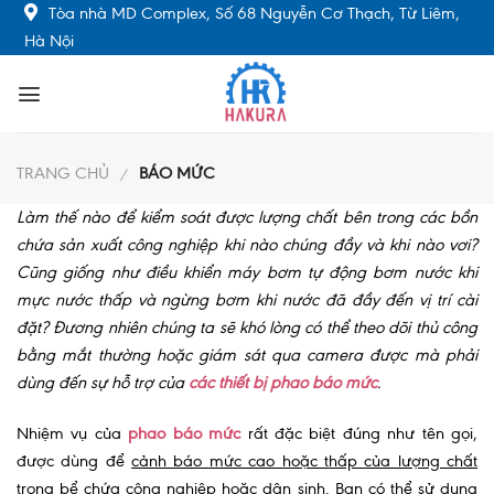
Skip
Tòa nhà MD Complex, Số 68 Nguyễn Cơ Thạch, Từ Liêm,
to
Hà Nội
content
TRANG CHỦ
BÁO MỨC
/
Làm thế nào để kiểm soát được lượng chất bên trong các bồn
chứa sản xuất công nghiệp khi nào chúng đầy và khi nào vơi?
Cũng giống như điều khiển máy bơm tự động bơm nước khi
mực nước thấp và ngừng bơm khi nước đã đầy đến vị trí cài
đặt? Đương nhiên chúng ta sẽ khó lòng có thể theo dõi thủ công
bằng mắt thường hoặc giám sát qua camera được mà phải
dùng đến sự hỗ trợ của
các thiết bị phao báo mức
.
Nhiệm vụ của
phao báo mức
rất đặc biệt đúng như tên gọi,
được dùng để
cảnh báo mức cao hoặc thấp của lượng chất
trong bể chứa công nghiệp hoặc dân sinh. Bạn có thể sử dụng