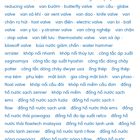
reducing valve
van bướm - butterfly valve
van cầu - globe
valve
van xả khí - air vent valve
van dao - knife valve
van
chân rọ hút - foot valve
van điện - electric valve
van bi - ball
valve
van y lọc - y-strainer valve
van công nghiệp
van chặn
- stop valve
van tiết lưu - thermostatic valve
van xả áp -
blowoff valve
búa nước giảm chấn - water hammer
arrister
khớp nối nhanh
khớp nối thủy lực
công tắc áp suất
saginomiya
công tắc áp suất hyoshin
công tắc dòng chảy
potter
công tắc dòng chảy dwyer usa
ống thép
ống thép
mạ kẽm
phụ kiện
mặt bích
gia công mặt bích
van phao -
float valve
khớp nối cầu đôi
khớp nối mềm cầu đơn
đồng
hồ nước sạch zenner
khớp nối mềm
đồng hồ nước sạch
ems
đồng hồ nước sạch fuda
đồng hồ nước sạch t-
flow
đồng hồ nước sạch unik
đồng hồ nước thải ems
đồng
hồ nước thải powogaz
đồng hồ đo áp suất refco
đồng hồ
nước thải flowtech malaysia
đồng hồ nước lạnh unik
đồng hồ
nước lạnh zenner
đồng hồ nước lạnh t-flow
đồng hồ nước
nóng powogaz
đồng hồ nước nóng t-flow
đồng hồ nước