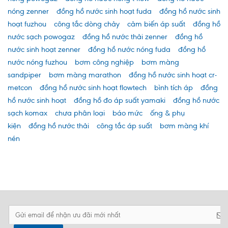
nóng zenner
đồng hồ nước sinh hoạt fuda
đồng hồ nước sinh
hoạt fuzhou
công tắc dòng chảy
cảm biến áp suất
đồng hồ
nước sạch powogaz
đồng hồ nước thải zenner
đồng hồ
nước sinh hoạt zenner
đồng hồ nước nóng fuda
đồng hồ
nước nóng fuzhou
bơm công nghiệp
bơm màng
sandpiper
bơm màng marathon
đồng hồ nước sinh hoạt cr-
metcon
đồng hồ nước sinh hoạt flowtech
bình tích áp
đồng
hồ nước sinh hoạt
đồng hồ đo áp suất yamaki
đồng hồ nước
sạch komax
chưa phân loại
báo mức
ống & phụ
kiện
đồng hồ nước thải
công tắc áp suất
bơm màng khí
nén