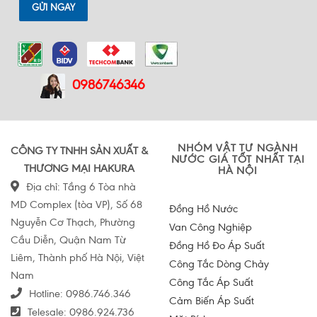
GỬI NGAY
0986746346
NHÓM VẬT TƯ NGÀNH
CÔNG TY TNHH SẢN XUẤT &
NƯỚC GIÁ TỐT NHẤT TẠI
THƯƠNG MẠI HAKURA
HÀ NỘI
Địa chỉ: Tầng 6 Tòa nhà
MD Complex (tòa VP), Số 68
Đồng Hồ Nước
Nguyễn Cơ Thạch, Phường
Van Công Nghiệp
Cầu Diễn, Quận Nam Từ
Đồng Hồ Đo Áp Suất
Liêm, Thành phố Hà Nội, Việt
Công Tắc Dòng Chảy
Nam
Công Tắc Áp Suất
Hotline:
0986.746.346
Cảm Biến Áp Suất
Telesale:
0986.924.736