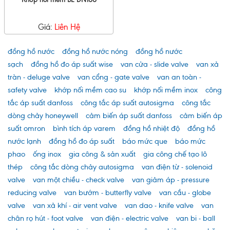
Giá:
Liên Hệ
đồng hồ nước
đồng hồ nước nóng
đồng hồ nước
sạch
đồng hồ đo áp suất wise
van cửa - slide valve
van xả
tràn - deluge valve
van cổng - gate valve
van an toàn -
safety valve
khớp nối mềm cao su
khớp nối mềm inox
công
tắc áp suất danfoss
công tắc áp suất autosigma
công tắc
dòng chảy honeywell
cảm biến áp suất danfoss
cảm biến áp
suất omron
bình tích áp varem
đồng hồ nhiệt độ
đồng hồ
nước lạnh
đồng hồ đo áp suất
báo mức que
báo mức
phao
ống inox
gia công & sản xuất
gia công chế tạo lô
thép
công tắc dòng chảy autosigma
van điện từ - solenoid
valve
van một chiều - check valve
van giảm áp - pressure
reducing valve
van bướm - butterfly valve
van cầu - globe
valve
van xả khí - air vent valve
van dao - knife valve
van
chân rọ hút - foot valve
van điện - electric valve
van bi - ball