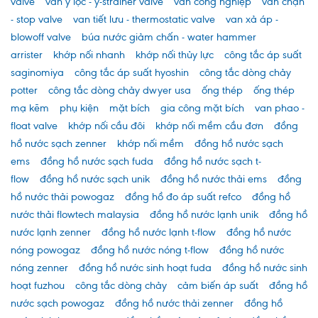
valve
van y lọc - y-strainer valve
van công nghiệp
van chặn
- stop valve
van tiết lưu - thermostatic valve
van xả áp -
blowoff valve
búa nước giảm chấn - water hammer
arrister
khớp nối nhanh
khớp nối thủy lực
công tắc áp suất
saginomiya
công tắc áp suất hyoshin
công tắc dòng chảy
potter
công tắc dòng chảy dwyer usa
ống thép
ống thép
mạ kẽm
phụ kiện
mặt bích
gia công mặt bích
van phao -
float valve
khớp nối cầu đôi
khớp nối mềm cầu đơn
đồng
hồ nước sạch zenner
khớp nối mềm
đồng hồ nước sạch
ems
đồng hồ nước sạch fuda
đồng hồ nước sạch t-
flow
đồng hồ nước sạch unik
đồng hồ nước thải ems
đồng
hồ nước thải powogaz
đồng hồ đo áp suất refco
đồng hồ
nước thải flowtech malaysia
đồng hồ nước lạnh unik
đồng hồ
nước lạnh zenner
đồng hồ nước lạnh t-flow
đồng hồ nước
nóng powogaz
đồng hồ nước nóng t-flow
đồng hồ nước
nóng zenner
đồng hồ nước sinh hoạt fuda
đồng hồ nước sinh
hoạt fuzhou
công tắc dòng chảy
cảm biến áp suất
đồng hồ
nước sạch powogaz
đồng hồ nước thải zenner
đồng hồ