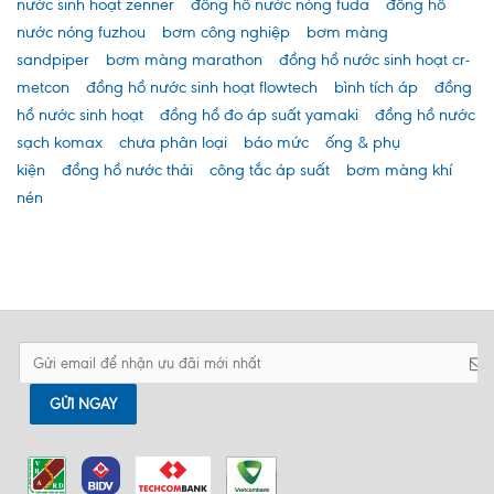
nước sinh hoạt zenner
đồng hồ nước nóng fuda
đồng hồ
nước nóng fuzhou
bơm công nghiệp
bơm màng
sandpiper
bơm màng marathon
đồng hồ nước sinh hoạt cr-
metcon
đồng hồ nước sinh hoạt flowtech
bình tích áp
đồng
hồ nước sinh hoạt
đồng hồ đo áp suất yamaki
đồng hồ nước
sạch komax
chưa phân loại
báo mức
ống & phụ
kiện
đồng hồ nước thải
công tắc áp suất
bơm màng khí
nén
GỬI NGAY