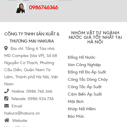
0986746346
NHÓM VẬT TƯ NGÀNH
CÔNG TY TNHH SẢN XUẤT &
NƯỚC GIÁ TỐT NHẤT TẠI
THƯƠNG MẠI HAKURA
HÀ NỘI
Địa chỉ: Tầng 6 Tòa nhà
MD Complex (tòa VP), Số 68
Đồng Hồ Nước
Nguyễn Cơ Thạch, Phường
Van Công Nghiệp
Cầu Diễn, Quận Nam Từ
Đồng Hồ Đo Áp Suất
Liêm, Thành phố Hà Nội, Việt
Công Tắc Dòng Chảy
Nam
Công Tắc Áp Suất
Hotline:
0986.746.346
Cảm Biến Áp Suất
Telesale:
0986.924.736
Mặt Bích
Email:
Khớp Nối Mềm
hakura@hakura.vn
Báo Mức
Website: