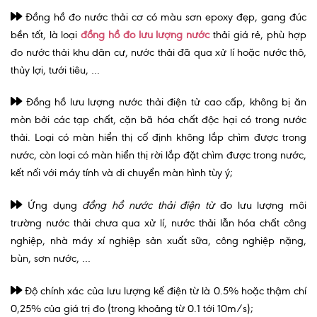
Đồng hồ đo nước thải cơ có màu sơn epoxy đẹp, gang đúc
bền tốt, là loại
đồng hồ đo lưu lượng nước
thải giá rẻ, phù hợp
đo nước thải khu dân cư, nước thải đã qua xử lí hoặc nước thô,
thủy lợi, tưới tiêu, …
Đồng hồ lưu lượng nước thải điện tử cao cấp, không bị ăn
mòn bởi các tạp chất, cặn bã hóa chất độc hại có trong nước
thải. Loại có màn hiển thị cố định không lắp chìm được trong
nước, còn loại có màn hiển thị rời lắp đặt chìm được trong nước,
kết nối với máy tính và di chuyển màn hình tùy ý;
Ứng dụng
đồng hồ nước thải điện từ
đo lưu lượng môi
trường nước thải chưa qua xử lí, nước thải lẫn hóa chất công
nghiệp, nhà máy xí nghiệp sản xuất sữa, công nghiệp nặng,
bùn, sơn nước, …
Độ chính xác của lưu lượng kế điện từ là 0.5% hoặc thậm chí
0,25% của giá trị đo (trong khoảng từ 0.1 tới 10m/s);