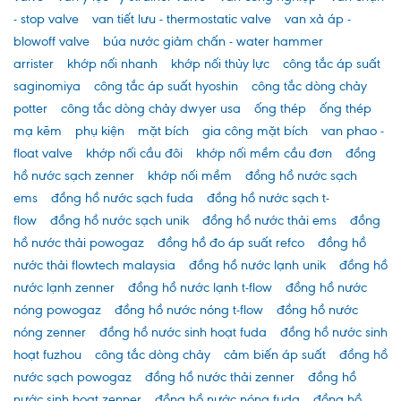
- stop valve
van tiết lưu - thermostatic valve
van xả áp -
blowoff valve
búa nước giảm chấn - water hammer
arrister
khớp nối nhanh
khớp nối thủy lực
công tắc áp suất
saginomiya
công tắc áp suất hyoshin
công tắc dòng chảy
potter
công tắc dòng chảy dwyer usa
ống thép
ống thép
mạ kẽm
phụ kiện
mặt bích
gia công mặt bích
van phao -
float valve
khớp nối cầu đôi
khớp nối mềm cầu đơn
đồng
hồ nước sạch zenner
khớp nối mềm
đồng hồ nước sạch
ems
đồng hồ nước sạch fuda
đồng hồ nước sạch t-
flow
đồng hồ nước sạch unik
đồng hồ nước thải ems
đồng
hồ nước thải powogaz
đồng hồ đo áp suất refco
đồng hồ
nước thải flowtech malaysia
đồng hồ nước lạnh unik
đồng hồ
nước lạnh zenner
đồng hồ nước lạnh t-flow
đồng hồ nước
nóng powogaz
đồng hồ nước nóng t-flow
đồng hồ nước
nóng zenner
đồng hồ nước sinh hoạt fuda
đồng hồ nước sinh
hoạt fuzhou
công tắc dòng chảy
cảm biến áp suất
đồng hồ
nước sạch powogaz
đồng hồ nước thải zenner
đồng hồ
nước sinh hoạt zenner
đồng hồ nước nóng fuda
đồng hồ