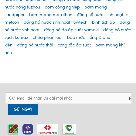
nước nóng fuzhou
bơm công nghiệp
bơm màng
sandpiper
bơm màng marathon
đồng hồ nước sinh hoạt cr-
metcon
đồng hồ nước sinh hoạt flowtech
bình tích áp
đồng
hồ nước sinh hoạt
đồng hồ đo áp suất yamaki
đồng hồ nước
sạch komax
chưa phân loại
báo mức
ống & phụ
kiện
đồng hồ nước thải
công tắc áp suất
bơm màng khí
nén
GỬI NGAY