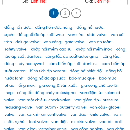
Giá:
Liên Hệ
Giá:
Liên Hệ
1
2
đồng hồ nước
đồng hồ nước nóng
đồng hồ nước
sạch
đồng hồ đo áp suất wise
van cửa - slide valve
van xả
tràn - deluge valve
van cổng - gate valve
van an toàn -
safety valve
khớp nối mềm cao su
khớp nối mềm inox
công
tắc áp suất danfoss
công tắc áp suất autosigma
công tắc
dòng chảy honeywell
cảm biến áp suất danfoss
cảm biến áp
suất omron
bình tích áp varem
đồng hồ nhiệt độ
đồng hồ
nước lạnh
đồng hồ đo áp suất
báo mức que
báo mức
phao
ống inox
gia công & sản xuất
gia công chế tạo lô
thép
công tắc dòng chảy autosigma
van điện từ - solenoid
valve
van một chiều - check valve
van giảm áp - pressure
reducing valve
van bướm - butterfly valve
van cầu - globe
valve
van xả khí - air vent valve
van dao - knife valve
van
chân rọ hút - foot valve
van điện - electric valve
van bi - ball
valve
van y lọc - y-strainer valve
van công nghiệp
van chặn