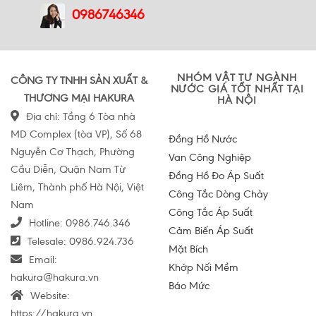
0986746346
NHÓM VẬT TƯ NGÀNH
CÔNG TY TNHH SẢN XUẤT &
NƯỚC GIÁ TỐT NHẤT TẠI
THƯƠNG MẠI HAKURA
HÀ NỘI
Địa chỉ: Tầng 6 Tòa nhà
MD Complex (tòa VP), Số 68
Đồng Hồ Nước
Nguyễn Cơ Thạch, Phường
Van Công Nghiệp
Cầu Diễn, Quận Nam Từ
Đồng Hồ Đo Áp Suất
Liêm, Thành phố Hà Nội, Việt
Công Tắc Dòng Chảy
Nam
Công Tắc Áp Suất
Hotline:
0986.746.346
Cảm Biến Áp Suất
Telesale:
0986.924.736
Mặt Bích
Email:
Khớp Nối Mềm
hakura@hakura.vn
Báo Mức
Website:
https://hakura.vn