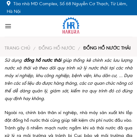
Skip
Tòa nhà MD Complex, Số 68 Nguyễn Cơ Thạch, Từ Liêm,
to
Hà Nội
content
TRANG CHỦ
ĐỒNG HỒ NƯỚC
ĐỒNG HỒ NƯỚC THẢI
/
/
Sử dụng
đồng hồ nước thải
giúp thống kê chính xác lưu lượng
nước xả thải và theo dõi quy trình xử lý nước thải tại các nhà
máy xí nghiệp, khu công nghiệp, bệnh viện, khu dân cư, … Dựa
trên các số liệu đo được hàng tháng, các cơ quan chức năng có
thể dễ dàng quản lý, giám sát, kiểm tra quy trình đó có đúng
quy định hay không.
Ngoài ra, chính bản thân xí nghiệp, nhà máy sản xuất khi lắp
đặt đồng hồ nước thải cũng giúp tiết kiệm chi phí nước đầu vào.
Tránh gây ô nhiễm mạch nước ngầm khi xả thải nước đã qua
xử lý ra môi trường và tránh bị Cục bảo vệ môi trường địa