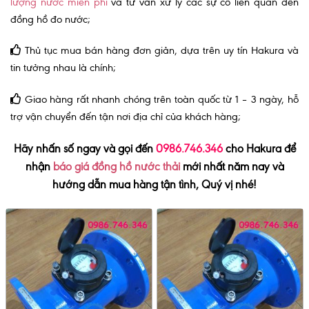
lượng nước miễn phí
và tư vấn xử lý các sự cố liên quan đến
đồng hồ đo nước;
Thủ tục mua bán hàng đơn giản, dựa trên uy tín Hakura và
tin tưởng nhau là chính;
Giao hàng rất nhanh chóng trên toàn quốc từ 1 – 3 ngày, hỗ
trợ vận chuyển đến tận nơi địa chỉ của khách hàng;
Hãy nhấn số ngay và gọi đến
0986.746.346
cho Hakura
để
nhận
báo giá đồng hồ nước thải
mới nhất năm nay và
hướng dẫn mua hàng tận tình, Quý vị nhé!