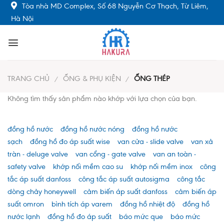
Skip
Tòa nhà MD Complex, Số 68 Nguyễn Cơ Thạch, Từ Liêm,
to
Hà Nội
content
TRANG CHỦ
ỐNG & PHỤ KIỆN
ỐNG THÉP
/
/
Không tìm thấy sản phẩm nào khớp với lựa chọn của bạn.
đồng hồ nước
đồng hồ nước nóng
đồng hồ nước
sạch
đồng hồ đo áp suất wise
van cửa - slide valve
van xả
tràn - deluge valve
van cổng - gate valve
van an toàn -
safety valve
khớp nối mềm cao su
khớp nối mềm inox
công
tắc áp suất danfoss
công tắc áp suất autosigma
công tắc
dòng chảy honeywell
cảm biến áp suất danfoss
cảm biến áp
suất omron
bình tích áp varem
đồng hồ nhiệt độ
đồng hồ
nước lạnh
đồng hồ đo áp suất
báo mức que
báo mức