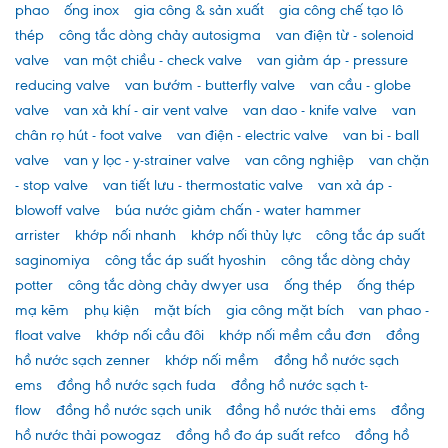
phao
ống inox
gia công & sản xuất
gia công chế tạo lô
thép
công tắc dòng chảy autosigma
van điện từ - solenoid
valve
van một chiều - check valve
van giảm áp - pressure
reducing valve
van bướm - butterfly valve
van cầu - globe
valve
van xả khí - air vent valve
van dao - knife valve
van
chân rọ hút - foot valve
van điện - electric valve
van bi - ball
valve
van y lọc - y-strainer valve
van công nghiệp
van chặn
- stop valve
van tiết lưu - thermostatic valve
van xả áp -
blowoff valve
búa nước giảm chấn - water hammer
arrister
khớp nối nhanh
khớp nối thủy lực
công tắc áp suất
saginomiya
công tắc áp suất hyoshin
công tắc dòng chảy
potter
công tắc dòng chảy dwyer usa
ống thép
ống thép
mạ kẽm
phụ kiện
mặt bích
gia công mặt bích
van phao -
float valve
khớp nối cầu đôi
khớp nối mềm cầu đơn
đồng
hồ nước sạch zenner
khớp nối mềm
đồng hồ nước sạch
ems
đồng hồ nước sạch fuda
đồng hồ nước sạch t-
flow
đồng hồ nước sạch unik
đồng hồ nước thải ems
đồng
hồ nước thải powogaz
đồng hồ đo áp suất refco
đồng hồ