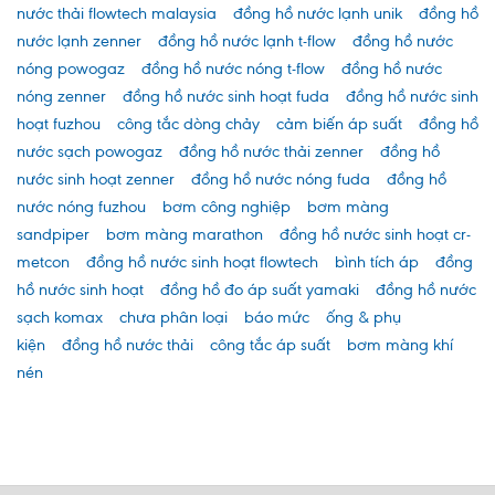
nước thải flowtech malaysia
đồng hồ nước lạnh unik
đồng hồ
nước lạnh zenner
đồng hồ nước lạnh t-flow
đồng hồ nước
nóng powogaz
đồng hồ nước nóng t-flow
đồng hồ nước
nóng zenner
đồng hồ nước sinh hoạt fuda
đồng hồ nước sinh
hoạt fuzhou
công tắc dòng chảy
cảm biến áp suất
đồng hồ
nước sạch powogaz
đồng hồ nước thải zenner
đồng hồ
nước sinh hoạt zenner
đồng hồ nước nóng fuda
đồng hồ
nước nóng fuzhou
bơm công nghiệp
bơm màng
sandpiper
bơm màng marathon
đồng hồ nước sinh hoạt cr-
metcon
đồng hồ nước sinh hoạt flowtech
bình tích áp
đồng
hồ nước sinh hoạt
đồng hồ đo áp suất yamaki
đồng hồ nước
sạch komax
chưa phân loại
báo mức
ống & phụ
kiện
đồng hồ nước thải
công tắc áp suất
bơm màng khí
nén