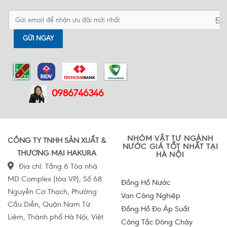
GỬI NGAY
0986746346
NHÓM VẬT TƯ NGÀNH
CÔNG TY TNHH SẢN XUẤT &
NƯỚC GIÁ TỐT NHẤT TẠI
THƯƠNG MẠI HAKURA
HÀ NỘI
Địa chỉ: Tầng 6 Tòa nhà
MD Complex (tòa VP), Số 68
Đồng Hồ Nước
Nguyễn Cơ Thạch, Phường
Van Công Nghiệp
Cầu Diễn, Quận Nam Từ
Đồng Hồ Đo Áp Suất
Liêm, Thành phố Hà Nội, Việt
Công Tắc Dòng Chảy