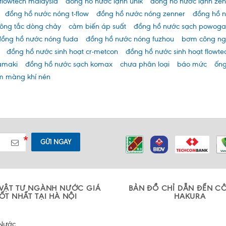
 flowtech malaysia
đồng hồ nước lạnh unik
đồng hồ nước lạnh zen
đồng hồ nước nóng t-flow
đồng hồ nước nóng zenner
đồng hồ n
ông tắc dòng chảy
cảm biến áp suất
đồng hồ nước sạch powoga
đồng hồ nước nóng fuda
đồng hồ nước nóng fuzhou
bơm công ng
đồng hồ nước sinh hoạt cr-metcon
đồng hồ nước sinh hoạt flowte
amaki
đồng hồ nước sạch komax
chưa phân loại
báo mức
ống
 màng khí nén
GỬI NGAY
VẬT TƯ NGÀNH NƯỚC GIÁ
BẢN ĐỒ CHỈ DẪN ĐẾN C
ỐT NHẤT TẠI HÀ NỘI
HAKURA
Nước