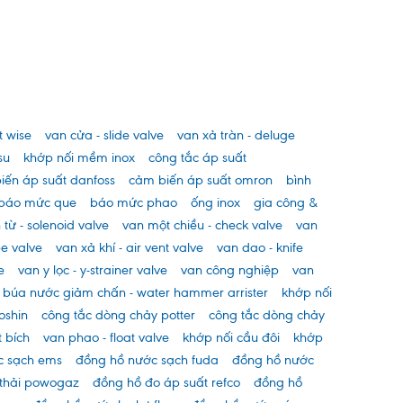
t wise
van cửa - slide valve
van xả tràn - deluge
su
khớp nối mềm inox
công tắc áp suất
iến áp suất danfoss
cảm biến áp suất omron
bình
báo mức que
báo mức phao
ống inox
gia công &
 từ - solenoid valve
van một chiều - check valve
van
be valve
van xả khí - air vent valve
van dao - knife
e
van y lọc - y-strainer valve
van công nghiệp
van
búa nước giảm chấn - water hammer arrister
khớp nối
oshin
công tắc dòng chảy potter
công tắc dòng chảy
 bích
van phao - float valve
khớp nối cầu đôi
khớp
c sạch ems
đồng hồ nước sạch fuda
đồng hồ nước
thải powogaz
đồng hồ đo áp suất refco
đồng hồ