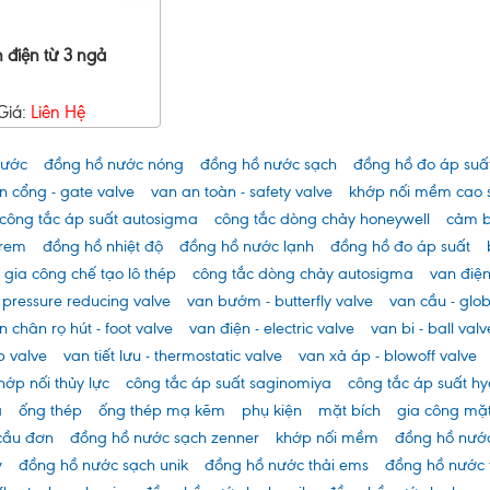
 điện từ 3 ngả
Giá:
Liên Hệ
nước
đồng hồ nước nóng
đồng hồ nước sạch
đồng hồ đo áp suấ
n cổng - gate valve
van an toàn - safety valve
khớp nối mềm cao 
công tắc áp suất autosigma
công tắc dòng chảy honeywell
cảm b
arem
đồng hồ nhiệt độ
đồng hồ nước lạnh
đồng hồ đo áp suất
gia công chế tạo lô thép
công tắc dòng chảy autosigma
van điện
 pressure reducing valve
van bướm - butterfly valve
van cầu - glo
n chân rọ hút - foot valve
van điện - electric valve
van bi - ball valv
p valve
van tiết lưu - thermostatic valve
van xả áp - blowoff valve
hớp nối thủy lực
công tắc áp suất saginomiya
công tắc áp suất hy
a
ống thép
ống thép mạ kẽm
phụ kiện
mặt bích
gia công mặt
cầu đơn
đồng hồ nước sạch zenner
khớp nối mềm
đồng hồ nướ
w
đồng hồ nước sạch unik
đồng hồ nước thải ems
đồng hồ nước 