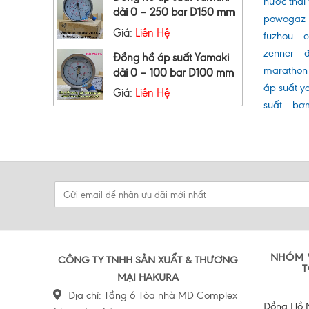
nước thải
dải 0 – 250 bar D150 mm
powogaz
Giá:
Liên Hệ
fuzhou
c
zenner
Đồng hồ áp suất Yamaki
marathon
dải 0 – 100 bar D100 mm
áp suất y
Giá:
Liên Hệ
suất
bơm
NHÓM 
CÔNG TY TNHH SẢN XUẤT & THƯƠNG
T
MẠI HAKURA
Địa chỉ: Tầng 6 Tòa nhà MD Complex
Đồng Hồ 