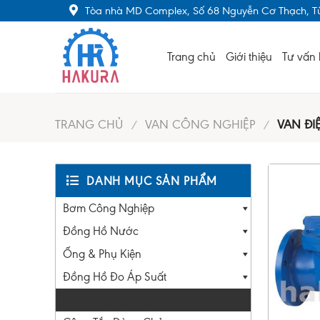
Skip
Tòa nhà MD Complex, Số 68 Nguyễn Cơ Thạch, Từ
to
content
Trang chủ
Giới thiệu
Tư vấn 
TRANG CHỦ
VAN CÔNG NGHIỆP
VAN ĐIỆ
/
/
DANH MỤC SẢN PHẨM
Bơm Công Nghiệp
Đồng Hồ Nước
Ống & Phụ Kiện
Đồng Hồ Đo Áp Suất
Van Công Nghiệp