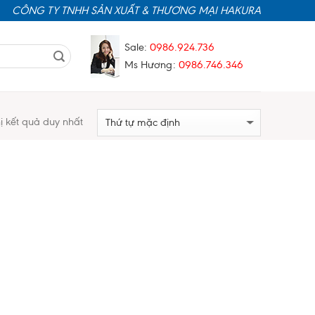
CÔNG TY TNHH SẢN XUẤT & THƯƠNG MẠI HAKURA
Sale:
0986.924.736
Ms Hương:
0986.746.346
hị kết quả duy nhất