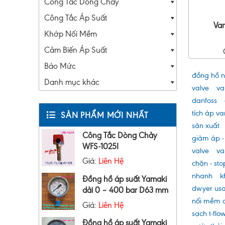
Công Tắc Dòng Chảy
Công Tắc Áp Suất
Van
Khớp Nối Mềm
Cảm Biến Áp Suất
Báo Mức
đồng hồ 
Danh mục khác
valve
va
danfoss
tích áp v
SẢN PHẨM MỚI NHẤT
sản xuất
Công Tắc Dòng Chảy
giảm áp -
WFS-1025I
valve
va
Giá:
Liên Hệ
chặn - sto
nhanh
k
Đồng hồ áp suất Yamaki
dwyer us
dải 0 – 400 bar D63 mm
nối mềm 
Giá:
Liên Hệ
sạch t-flo
Đồng hồ áp suất Yamaki