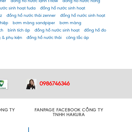
ner
đồng hồ nước lạnh t-flow
đồng hồ nước nóng
ước sinh hoạt fuda
đồng hồ nước sinh hoạt
z
đồng hồ nước thải zenner
đồng hồ nước sinh hoạt
hiệp
bơm màng sandpiper
bơm màng
ch
bình tích áp
đồng hồ nước sinh hoạt
đồng hồ đo
 & phụ kiện
đồng hồ nước thải
công tắc áp
0986746346
ÔNG TY
FANPAGE FACEBOOK CÔNG TY
TNHH HAKURA
Công ty TNHH Sản xuất và