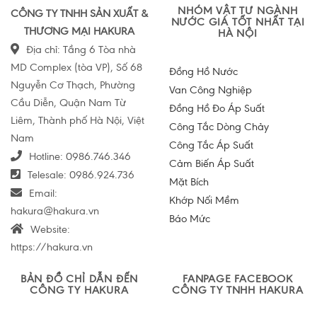
NHÓM VẬT TƯ NGÀNH
CÔNG TY TNHH SẢN XUẤT &
NƯỚC GIÁ TỐT NHẤT TẠI
THƯƠNG MẠI HAKURA
HÀ NỘI
Địa chỉ: Tầng 6 Tòa nhà
MD Complex (tòa VP), Số 68
Đồng Hồ Nước
Nguyễn Cơ Thạch, Phường
Van Công Nghiệp
Cầu Diễn, Quận Nam Từ
Đồng Hồ Đo Áp Suất
Liêm, Thành phố Hà Nội, Việt
Công Tắc Dòng Chảy
Nam
Công Tắc Áp Suất
Hotline:
0986.746.346
Cảm Biến Áp Suất
Telesale:
0986.924.736
Mặt Bích
Email:
Khớp Nối Mềm
hakura@hakura.vn
Báo Mức
Website:
https://hakura.vn
BẢN ĐỒ CHỈ DẪN ĐẾN
FANPAGE FACEBOOK
CÔNG TY HAKURA
CÔNG TY TNHH HAKURA