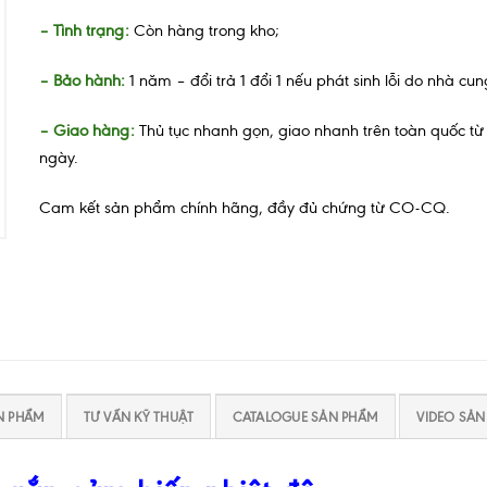
– Tình trạng:
Còn hàng trong kho;
– Bảo hành:
1 năm – đổi trả 1 đổi 1 nếu phát sinh lỗi do nhà cu
– Giao hàng:
Thủ tục nhanh gọn, giao nhanh trên toàn quốc từ 
ngày.
Cam kết sản phẩm chính hãng, đầy đủ chứng từ CO-CQ.
N PHẨM
TƯ VẤN KỸ THUẬT
CATALOGUE SẢN PHẨM
VIDEO SẢ