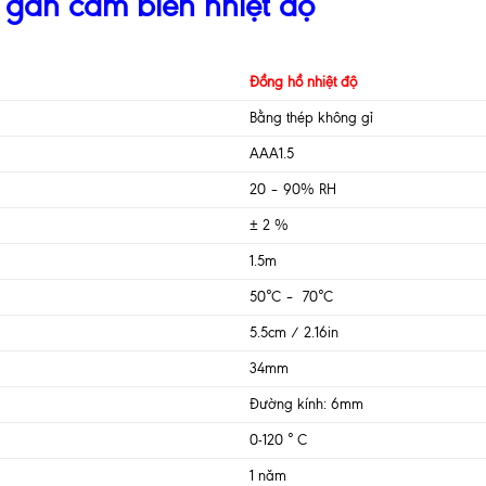
 gắn cảm biến nhiệt độ
Đồng hồ nhiệt độ
Bằng thép không gỉ
AAA1.5
20 – 90% RH
± 2 %
1.5m
50°C – 70°C
5.5cm / 2.16in
34mm
Đường kính: 6mm
0-120 ° C
1 năm