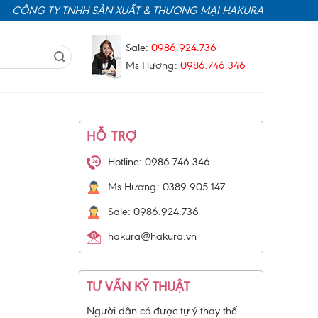
CÔNG TY TNHH SẢN XUẤT & THƯƠNG MẠI HAKURA
Sale:
0986.924.736
Ms Hương:
0986.746.346
HỖ TRỢ
Hotline: 0986.746.346
Ms Hương: 0389.905.147
Sale: 0986.924.736
hakura@hakura.vn
TƯ VẤN KỸ THUẬT
Người dân có được tự ý thay thế