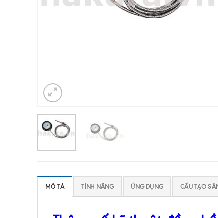
MÔ TẢ
TÍNH NĂNG
ỨNG DỤNG
CẤU TẠO SẢ