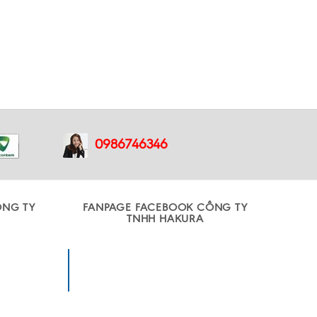
0986746346
ÔNG TY
FANPAGE FACEBOOK CÔNG TY
TNHH HAKURA
Công ty TNHH Sản xuất và
Thương mại Hakura