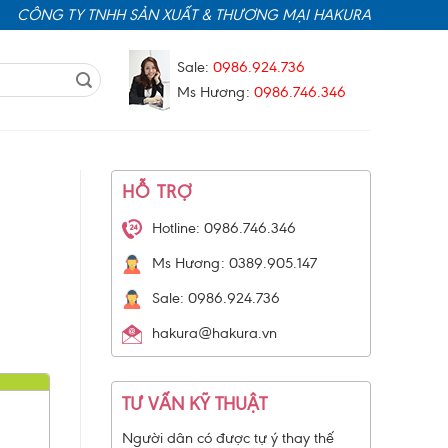
CÔNG TY TNHH SẢN XUẤT & THƯƠNG MẠI HAKURA
Sale:
0986.924.736
Ms Hương:
0986.746.346
HỖ TRỢ
Hotline: 0986.746.346
Ms Hương: 0389.905.147
Sale: 0986.924.736
hakura@hakura.vn
TƯ VẤN KỸ THUẬT
Người dân có được tự ý thay thế