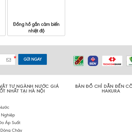
Đồng hồ gắn cảm biến
nhiệt độ
GỬI NGAY
VẬT TƯ NGÀNH NƯỚC GIÁ
BẢN ĐỒ CHỈ DẪN ĐẾN C
ỐT NHẤT TẠI HÀ NỘI
HAKURA
Nước
 Nghiệp
Đo Áp Suất
 Dòng Chảy