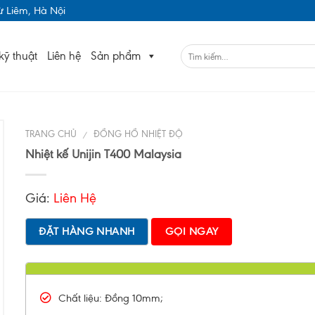
 Liêm, Hà Nội
kỹ thuật
Liên hệ
Sản phẩm
TRANG CHỦ
ĐỒNG HỒ NHIỆT ĐỘ
/
Nhiệt kế Unijin T400 Malaysia
Giá:
Liên Hệ
ĐẶT HÀNG NHANH
GỌI NGAY
Chất liệu: Đồng 10mm;