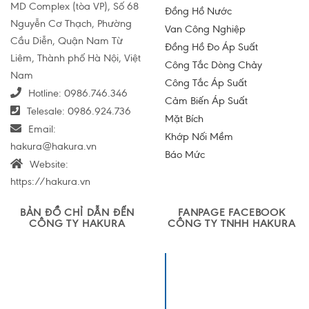
MD Complex (tòa VP), Số 68
Đồng Hồ Nước
Nguyễn Cơ Thạch, Phường
Van Công Nghiệp
Cầu Diễn, Quận Nam Từ
Đồng Hồ Đo Áp Suất
Liêm, Thành phố Hà Nội, Việt
Công Tắc Dòng Chảy
Nam
Công Tắc Áp Suất
Hotline:
0986.746.346
Cảm Biến Áp Suất
Telesale:
0986.924.736
Mặt Bích
Email:
Khớp Nối Mềm
hakura@hakura.vn
Báo Mức
Website:
https://hakura.vn
BẢN ĐỒ CHỈ DẪN ĐẾN
FANPAGE FACEBOOK
CÔNG TY HAKURA
CÔNG TY TNHH HAKURA
Công ty TNHH
Sản xuất và
Thương mại