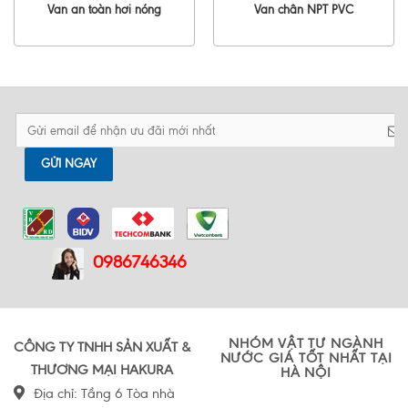
Van an toàn hơi nóng
Van chân NPT PVC
GỬI NGAY
0986746346
NHÓM VẬT TƯ NGÀNH
CÔNG TY TNHH SẢN XUẤT &
NƯỚC GIÁ TỐT NHẤT TẠI
THƯƠNG MẠI HAKURA
HÀ NỘI
Địa chỉ: Tầng 6 Tòa nhà