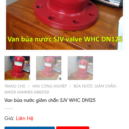
TRANG CHỦ
VAN CÔNG NGHIỆP
BÚA NƯỚC GIẢM CHẤN -
/
/
WATER HAMMER ARRISTER
Van búa nước giảm chấn SJV WHC DN125
Giá:
Liên Hệ