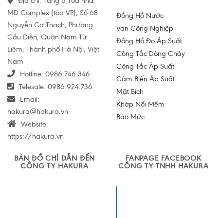
Địa chỉ: Tầng 6 Tòa nhà
MD Complex (tòa VP), Số 68
Đồng Hồ Nước
Nguyễn Cơ Thạch, Phường
Van Công Nghiệp
Cầu Diễn, Quận Nam Từ
Đồng Hồ Đo Áp Suất
Liêm, Thành phố Hà Nội, Việt
Công Tắc Dòng Chảy
Nam
Công Tắc Áp Suất
Hotline:
0986.746.346
Cảm Biến Áp Suất
Telesale:
0986.924.736
Mặt Bích
Email:
Khớp Nối Mềm
hakura@hakura.vn
Báo Mức
Website:
https://hakura.vn
BẢN ĐỒ CHỈ DẪN ĐẾN
FANPAGE FACEBOOK
CÔNG TY HAKURA
CÔNG TY TNHH HAKURA
Công ty TNHH
Sản xuất và