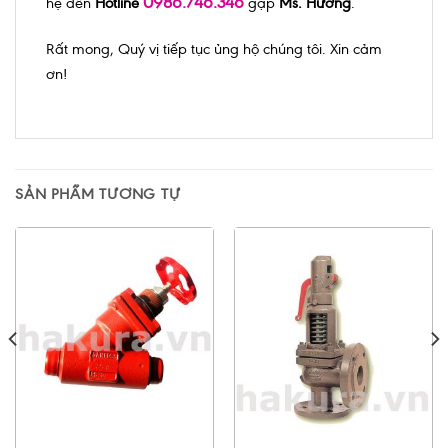
0986.746.346
hệ đến
Hotline
gặp
Ms. Hương
.
Rất mong, Quý vị tiếp tục ủng hộ chúng tôi. Xin cảm
ơn!
SẢN PHẨM TƯƠNG TỰ