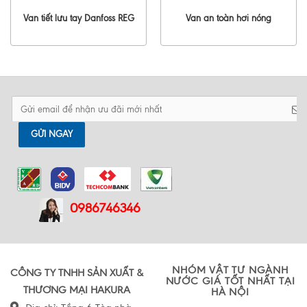
Van tiết lưu tay Danfoss REG
Van an toàn hơi nóng
GỬI NGAY
0986746346
NHÓM VẬT TƯ NGÀNH
CÔNG TY TNHH SẢN XUẤT &
NƯỚC GIÁ TỐT NHẤT TẠI
THƯƠNG MẠI HAKURA
HÀ NỘI