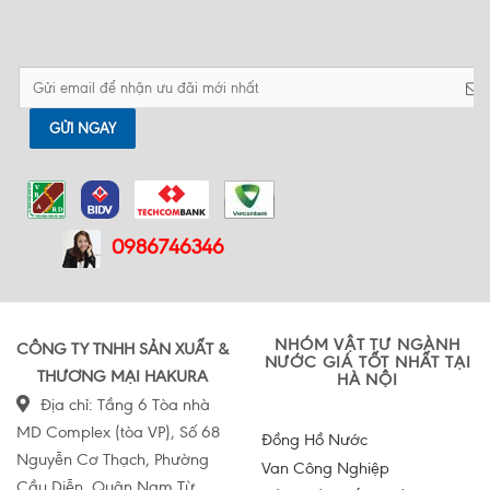
Ứng dụng bình tích áp trong công
nghiệp và nông nghiệp
GỬI NGAY
0986746346
NHÓM VẬT TƯ NGÀNH
CÔNG TY TNHH SẢN XUẤT &
NƯỚC GIÁ TỐT NHẤT TẠI
THƯƠNG MẠI HAKURA
HÀ NỘI
Địa chỉ: Tầng 6 Tòa nhà
MD Complex (tòa VP), Số 68
Đồng Hồ Nước
Nguyễn Cơ Thạch, Phường
Van Công Nghiệp
Cầu Diễn, Quận Nam Từ