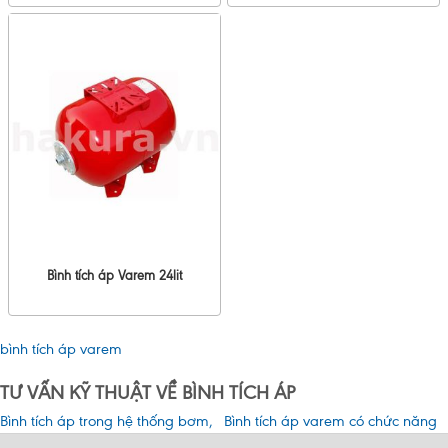
Bình tích áp Varem 24lit
bình tích áp varem
TƯ VẤN KỸ THUẬT VỀ BÌNH TÍCH ÁP
Bình tích áp trong hệ thống bơm,
Bình tích áp varem có chức năng
lưu ý quan trọng phải nắm rõ
riêng biệt như thế nào?