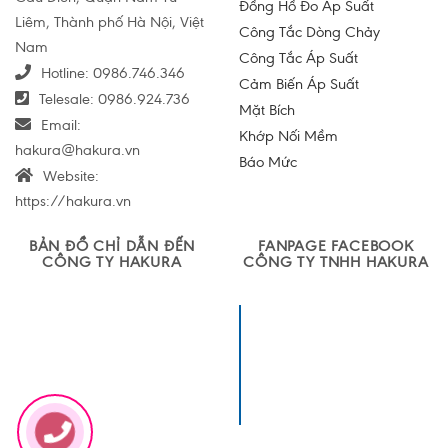
Đồng Hồ Đo Áp Suất
Liêm, Thành phố Hà Nội, Việt
Công Tắc Dòng Chảy
Nam
Công Tắc Áp Suất
Hotline:
0986.746.346
Cảm Biến Áp Suất
Telesale:
0986.924.736
Mặt Bích
Email:
Khớp Nối Mềm
hakura@hakura.vn
Báo Mức
Website:
https://hakura.vn
BẢN ĐỒ CHỈ DẪN ĐẾN
FANPAGE FACEBOOK
CÔNG TY HAKURA
CÔNG TY TNHH HAKURA
Công ty TNHH
Sản xuất và
Thương mại
Hakura