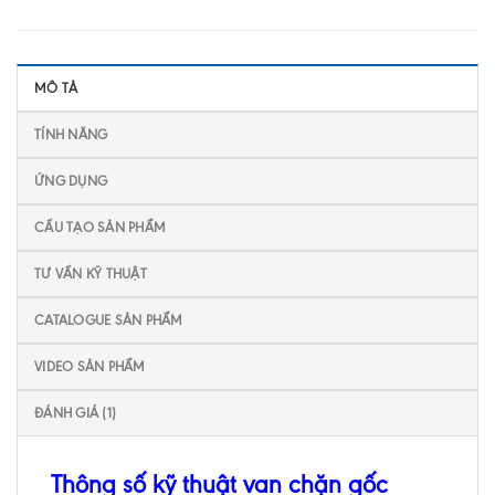
MÔ TẢ
TÍNH NĂNG
ỨNG DỤNG
CẤU TẠO SẢN PHẨM
TƯ VẤN KỸ THUẬT
CATALOGUE SẢN PHẨM
VIDEO SẢN PHẨM
ĐÁNH GIÁ (1)
Thông số kỹ thuật van chặn gốc