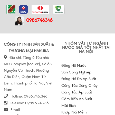
0986746346
NHÓM VẬT TƯ NGÀNH
CÔNG TY TNHH SẢN XUẤT &
NƯỚC GIÁ TỐT NHẤT TẠI
THƯƠNG MẠI HAKURA
HÀ NỘI
Địa chỉ: Tầng 6 Tòa nhà
MD Complex (tòa VP), Số 68
Đồng Hồ Nước
Nguyễn Cơ Thạch, Phường
Van Công Nghiệp
Cầu Diễn, Quận Nam Từ
Đồng Hồ Đo Áp Suất
Liêm, Thành phố Hà Nội, Việt
Công Tắc Dòng Chảy
Nam
Công Tắc Áp Suất
Hotline:
0986.746.346
Cảm Biến Áp Suất
Telesale:
0986.924.736
Mặt Bích
Email:
Khớp Nối Mềm