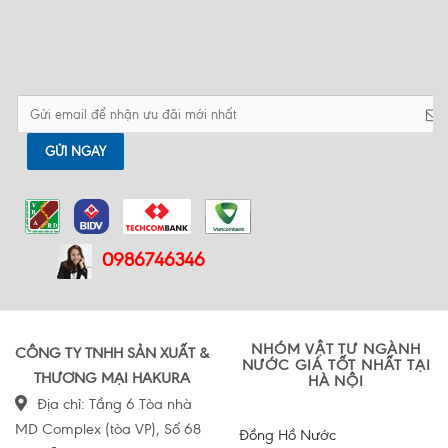
van điện từ phổ biến nhất hiện
tạo và nguyên lý hoạt động của
nay?
van điện từ
Tầm quan trọng của van xả tràn
Nguyên lý cấu tạo hoạt động của
trong hệ thống PCCC
van một chiều
GỬI NGAY
0986746346
NHÓM VẬT TƯ NGÀNH
CÔNG TY TNHH SẢN XUẤT &
NƯỚC GIÁ TỐT NHẤT TẠI
THƯƠNG MẠI HAKURA
HÀ NỘI
Địa chỉ: Tầng 6 Tòa nhà
MD Complex (tòa VP), Số 68
Đồng Hồ Nước