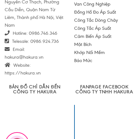
Nguyễn Cơ Thạch, Phường
Van Công Nghiệp
Cầu Diễn, Quận Nam Từ
Đồng Hồ Đo Áp Suất
Liêm, Thành phố Hà Nội, Việt
Công Tắc Dòng Chảy
Nam
Công Tắc Áp Suất
Hotline:
0986.746.346
Cảm Biến Áp Suất
Telesale:
0986.924.736
Mặt Bích
Email:
Khớp Nối Mềm
hakura@hakura.vn
Báo Mức
Website:
https://hakura.vn
BẢN ĐỒ CHỈ DẪN ĐẾN
FANPAGE FACEBOOK
CÔNG TY HAKURA
CÔNG TY TNHH HAKURA
Công ty TNHH
Sản xuất và
Thương mại
Hakura