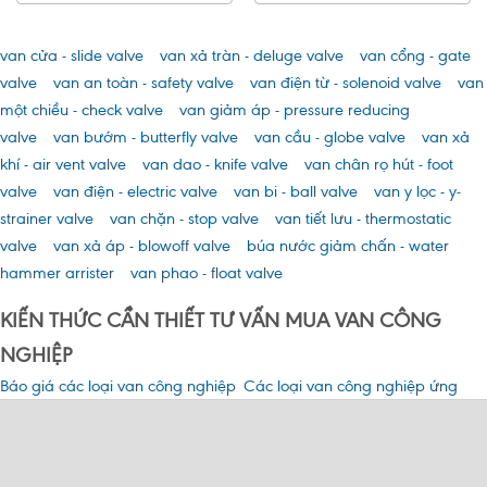
van cửa - slide valve
van xả tràn - deluge valve
van cổng - gate
valve
van an toàn - safety valve
van điện từ - solenoid valve
van
một chiều - check valve
van giảm áp - pressure reducing
valve
van bướm - butterfly valve
van cầu - globe valve
van xả
khí - air vent valve
van dao - knife valve
van chân rọ hút - foot
valve
van điện - electric valve
van bi - ball valve
van y lọc - y-
strainer valve
van chặn - stop valve
van tiết lưu - thermostatic
valve
van xả áp - blowoff valve
búa nước giảm chấn - water
hammer arrister
van phao - float valve
KIẾN THỨC CẦN THIẾT TƯ VẤN MUA VAN CÔNG
NGHIỆP
Báo giá các loại van công nghiệp
Các loại van công nghiệp ứng
giá rẻ nhất tại Hà Nội – Tư vấn
dụng phổ biến và cách vận hành
mua van công nghiệp
valve công nghiệp
Bạn biết bao nhiêu trong các loại
Tìm hiểu van điện từ là gì? Cấu