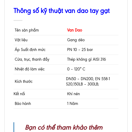
Thông số kỹ thuật van dao tay gạt
Tên sản phẩm
Van Dao
Vật liệu
Gang dẻo
Áp Suất định mức
PN 10 – 25 bar
Cửa, trục, thanh đẩy
Thép không gỉ AISI 316
Nhiệt độ làm việc
0 – 120° C
DN50 – DN200, EN 558-1
Kích thước
S20,150LB – 300LB;
Kết nối
Khí nén
Bảo hành
1 Năm
Bạn có thể tham khảo thêm