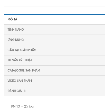
MÔ TẢ
TÍNH NĂNG
ỨNG DỤNG
CẤU TẠO SẢN PHẨM
TƯ VẤN KỸ THUẬT
CATALOGUE SẢN PHẨM
VIDEO SẢN PHẨM
ĐÁNH GIÁ (1)
PN 10 – 25 bar