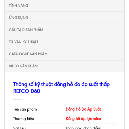
TÍNH NĂNG
ỨNG DỤNG
CẤU TẠO SẢN PHẨM
TƯ VẤN KỸ THUẬT
CATALOGUE SẢN PHẨM
VIDEO SẢN PHẨM
Thông số kỹ thuật đồng hồ đo áp suất thấp
REFCO D60
Tên sản phẩm
Đồng Hồ Đo Áp Suất
Thương hiệu
Đồng hồ áp lực refco
Vật liệu
Thân inox, chân đồng