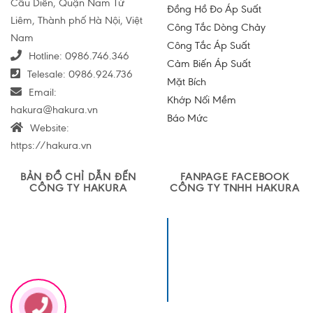
Cầu Diễn, Quận Nam Từ
Đồng Hồ Đo Áp Suất
Liêm, Thành phố Hà Nội, Việt
Công Tắc Dòng Chảy
Nam
Công Tắc Áp Suất
Hotline:
0986.746.346
Cảm Biến Áp Suất
Telesale:
0986.924.736
Mặt Bích
Email:
Khớp Nối Mềm
hakura@hakura.vn
Báo Mức
Website:
https://hakura.vn
BẢN ĐỒ CHỈ DẪN ĐẾN
FANPAGE FACEBOOK
CÔNG TY HAKURA
CÔNG TY TNHH HAKURA
Công ty TNHH
Sản xuất và
Thương mại
Hakura