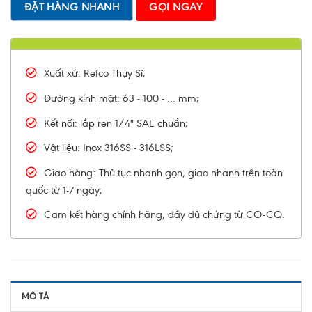
ĐẶT HÀNG NHANH
GỌI NGAY
Xuất xứ: Refco Thụy Sĩ;
Đường kính mặt: 63 - 100 - ... mm;
Kết nối: lắp ren 1/4" SAE chuẩn;
Vật liệu: Inox 316SS - 316LSS;
Giao hàng: Thủ tục nhanh gọn, giao nhanh trên toàn
quốc từ 1-7 ngày;
Cam kết hàng chính hãng, đầy đủ chứng từ CO-CQ.
MÔ TẢ