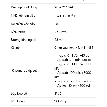
Điện áp hoạt động
90 – 264 VAC
o
Nhiệt độ làm việc
– 40 đến 85
C
Độ chính xác cấp
1.6
Kích thước
D60 mm
Đường kính ngoài
63 mm
Kết nối
Chân sau, ren 1/4, 1/8 “NPT
– Hợp chất -1 đến +10 bar
– Áp suất từ ​​-1 đến +30 bar
– Hợp chất -100 đến +1000
kPa
Khoảng đo áp suất
– Áp suất -100 đến +3000
kPa
– Hợp chất -30 bis +140 psi
– Áp lực -30 bis +400 psi
Lớp bảo vệ
IP 66
Bảo Hành
12 tháng