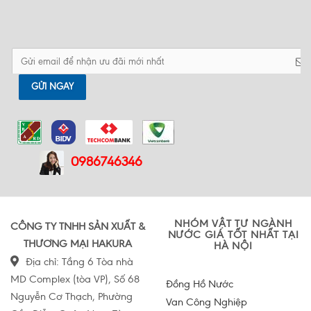
suất là gì?
áp suất
Top 6 tiêu chí lựa chọn đồng hồ đo
Cách lắp đặt đồng hồ đo áp suất
áp suất
đạt tiêu chuẩn
GỬI NGAY
0986746346
NHÓM VẬT TƯ NGÀNH
CÔNG TY TNHH SẢN XUẤT &
NƯỚC GIÁ TỐT NHẤT TẠI
THƯƠNG MẠI HAKURA
HÀ NỘI
Địa chỉ: Tầng 6 Tòa nhà
MD Complex (tòa VP), Số 68
Đồng Hồ Nước
Nguyễn Cơ Thạch, Phường
Van Công Nghiệp