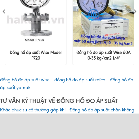
Đồng hồ áp suất Wise Model
Đồng hồ đo áp suất Wise 60A
P720
0-35 kg/cm2 1/4″
đồng hồ đo áp suất wise
đồng hồ đo áp suất refco
đồng hồ đo
áp suất yamaki
TƯ VẤN KỸ THUẬT VỀ ĐỒNG HỒ ĐO ÁP SUẤT
Khắc phục sự cố thường gặp khi
Đồng hồ đo áp suất chân không
sử dụng đồng hồ đo áp suất
là gì? Tính năng và các loại phổ
biến hiện nay?
Chức năng của đồng hồ đo áp
Ứng dụng và phân loại đồng hồ