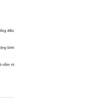
tổng điều
động bình
và nắm rõ