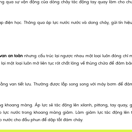
hông qua sự vận động của dòng chảy tác động tay quay làm cho c
p điện học. Thông qua áp lực nước nước và dong chảy, gửi tín hiệ
van an toàn
nhưng cấu trúc lại ngược nhau một loại luôn đóng chỉ 
lại một loại luôn mở liên tục rót chất lỏng về thùng chứa để đảm bả
ển bằng van tiết lưu. Thường được lắp song song với máy bơm để đ
 khoang màng. Áp lực sẽ tác động lên xilanh, pittong, tay quay, 
p lực nước trong khoang màng giảm. Làm giảm lực tác động lên t
ấp nước cho đầu phun để dập tắt đám cháy.