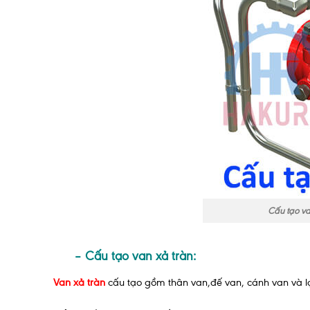
Cấu tạo va
– Cấu tạo van xả tràn:
Van xả tràn
cấu tạo gồm thân van,đế van, cánh van và lọc.