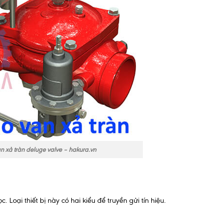
n xả tràn deluge valve – hakura.vn
 Loại thiết bị này có hai kiểu để truyền gửi tín hiệu.