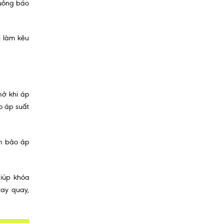
huông báo
u làm kêu
mở khi áp
o áp suất
ảm bảo áp
giúp khóa
ay quay,