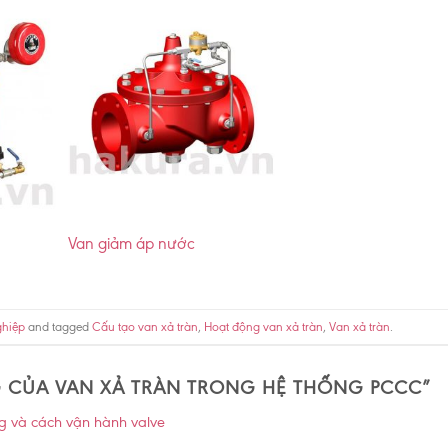
Van giảm áp nước
ghiệp
and tagged
Cấu tạo van xả tràn
,
Hoạt động van xả tràn
,
Van xả tràn
.
 CỦA VAN XẢ TRÀN TRONG HỆ THỐNG PCCC
”
g và cách vận hành valve