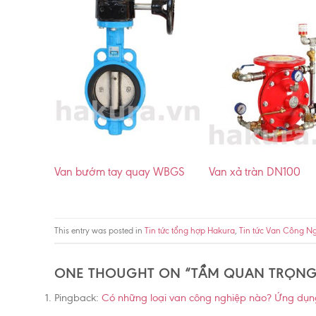
Van bướm tay quay WBGS
Van xả tràn DN100
This entry was posted in
Tin tức tổng hợp Hakura
,
Tin tức Van Công N
ONE THOUGHT ON “
TẦM QUAN TRỌNG
Pingback:
Có những loại van công nghiệp nào? Ứng dụn