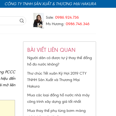
CÔNG TY TNHH SẢN XUẤT & THƯƠNG MẠI HAKURA
Sale:
0986.924.736
Ms Hương:
0986.746.346
BÀI VIẾT LIÊN QUAN
Người dân có được tự ý thay thế đồng
hồ đo nước không?
hống PCCC
Thư chúc Tết xuân Kỷ Hợi 2019 CTY
 hiệu đến
TNHH Sản Xuất và Thương Mại
i mở liên
Hakura
Mua các loại đồng hồ nước nhà máy
công trình xây dựng giá tốt nhất
Mua thay thế phụ tùng bơm màng