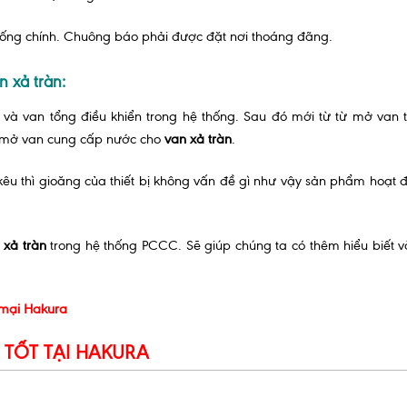
ống chính. Chuông báo phải được đặt nơi thoáng đãng.
n xả tràn:
 và van tổng điều khiển trong hệ thống. Sau đó mới từ từ mở van 
hì mở van cung cấp nước cho
van xả tràn
.
kêu thì gioăng của thiết bị không vấn đề gì như vậy sản phẩm hoạt 
 xả tràn
trong hệ thống PCCC. Sẽ giúp chúng ta có thêm hiểu biết 
 mại Hakura
 TỐT TẠI HAKURA