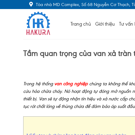
Skip
Tòa nhà MD Complex, Số 68 Nguyễn Cơ Thạch, Từ
to
content
Trang chủ
Giới thiệu
Tư vấn 
Tầm quan trọng của van xả tràn
Trong hệ thống
van công nghiệp
chúng ta không thể kh
cứu hỏa chữa cháy. Nó hoạt động tự đóng mở nguồn nư
thiết bị. Van sẽ tự động nhận tín hiệu và xả nước cấp ch
tục rót chất lỏng về thùng chứa để đảm bảo áp suất đầu