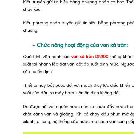
Kiểu truyền gửi tín hiệu bằng phương pháp cơ học. T
cháy kêu.
Kiểu phương pháp truyền gửi tín hiệu bằng phương phá
chuông.
– Chức năng hoạt động của van xả tràn:
Quá trình vận hành của
van xả tràn DN100
không khác
suất tại nhánh lắp đặt van đặt áp suất định mức. Ngược 
của nó ổn định.
Thiết bị này bắt buộc đối với mạch thủy lực điều khi
suất của đầu ra máy bơm luôn ổn định không đổi.
Do được nối với nguồn nước nên sẽ chứa đấy nước trong
chặt cánh van và gioăng. Khi có cháy đầu phun mở á
xilanh, pittong, hệ thống cấp nước mở cánh van cung c