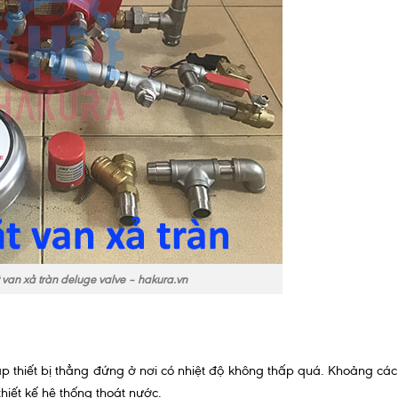
 van xả tràn deluge valve – hakura.vn
ắp thiết bị thẳng đứng ở nơi có nhiệt độ không thấp quá. Khoảng các
iết kế hệ thống thoát nước.