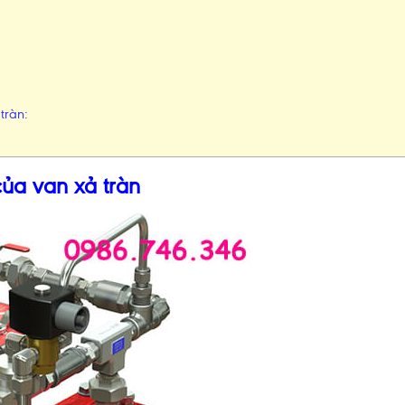
tràn:
ủa van xả tràn