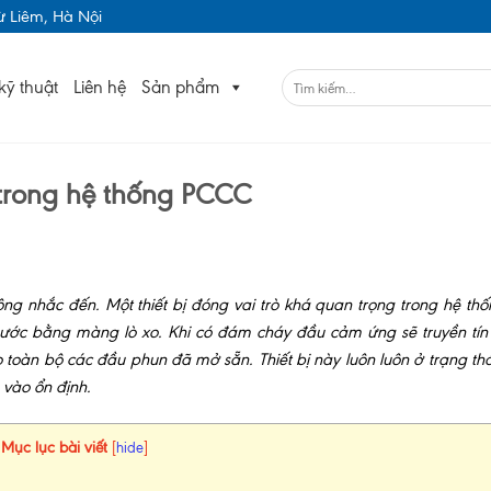
 Liêm, Hà Nội
kỹ thuật
Liên hệ
Sản phẩm
 trong hệ thống PCCC
ông nhắc đến. Một thiết bị đóng vai trò khá quan trọng trong hệ t
ớc bằng màng lò xo. Khi có đám cháy đầu cảm ứng sẽ truyền tín
o toàn bộ các đầu phun đã mở sẵn. Thiết bị này luôn luôn ở trạng thá
 vào ổn định.
Mục lục bài viết
[
hide
]