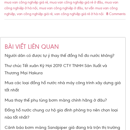
mua van công nghiệp giá rẻ
,
mua van công nghiệp giá rẻ ở đâu
,
mua van
công nghiệp ở hà nội
,
mua van công nghiệp ở đâu
,
tư vấn mua van công
nghiệp
,
van công nghiệp giá rẻ
,
van công nghiệp giá rẻ ở hà nội
8
Comments
BÀI VIẾT LIÊN QUAN
Người dân có được tự ý thay thế đồng hồ đo nước không?
Thư chúc Tết xuân Kỷ Hợi 2019 CTY TNHH Sản Xuất và
Thương Mại Hakura
Mua các loại đồng hồ nước nhà máy công trình xây dựng giá
tốt nhất
Mua thay thế phụ tùng bơm màng chính hãng ở đâu?
Đồng hồ nước chung cư hộ gia đình phòng trọ nên chọn loại
nào tốt nhất?
Cảnh báo bơm màng Sandpiper giả đang trà trộn thị trường