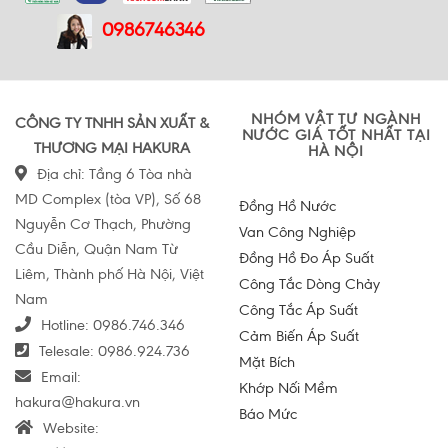
0986746346
NHÓM VẬT TƯ NGÀNH
CÔNG TY TNHH SẢN XUẤT &
NƯỚC GIÁ TỐT NHẤT TẠI
THƯƠNG MẠI HAKURA
HÀ NỘI
Địa chỉ: Tầng 6 Tòa nhà
MD Complex (tòa VP), Số 68
Đồng Hồ Nước
Nguyễn Cơ Thạch, Phường
Van Công Nghiệp
Cầu Diễn, Quận Nam Từ
Đồng Hồ Đo Áp Suất
Liêm, Thành phố Hà Nội, Việt
Công Tắc Dòng Chảy
Nam
Công Tắc Áp Suất
Hotline:
0986.746.346
Cảm Biến Áp Suất
Telesale:
0986.924.736
Mặt Bích
Email:
Khớp Nối Mềm
hakura@hakura.vn
Báo Mức
Website: