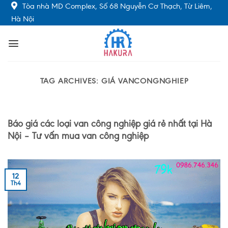
Skip
Tòa nhà MD Complex, Số 68 Nguyễn Cơ Thạch, Từ Liêm,
to
Hà Nội
content
TAG ARCHIVES:
GIÁ VANCONGNGHIEP
Báo giá các loại van công nghiệp giá rẻ nhất tại Hà
Nội – Tư vấn mua van công nghiệp
12
Th4