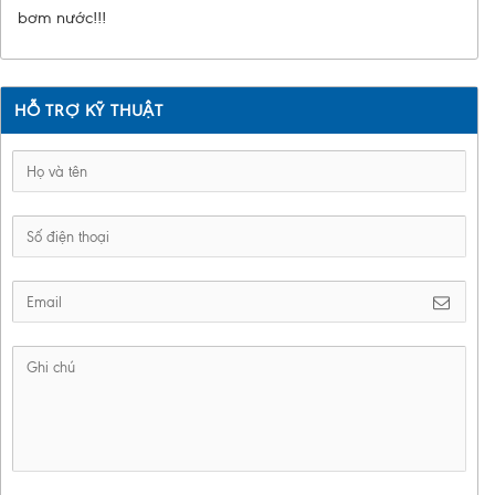
bơm nước!!!
HỖ TRỢ KỸ THUẬT