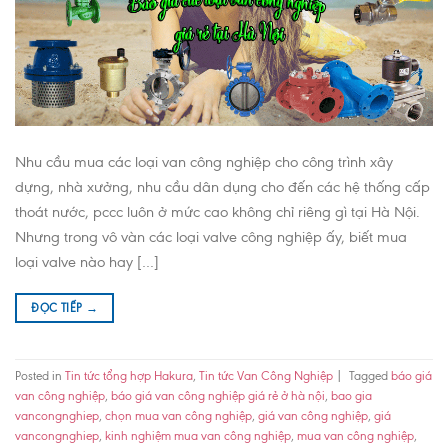
Nhu cầu mua các loại van công nghiệp cho công trình xây
dựng, nhà xưởng, nhu cầu dân dụng cho đến các hệ thống cấp
thoát nước, pccc luôn ở mức cao không chỉ riêng gì tại Hà Nội.
Nhưng trong vô vàn các loại valve công nghiệp ấy, biết mua
loại valve nào hay […]
ĐỌC TIẾP
→
Posted in
Tin tức tổng hợp Hakura
,
Tin tức Van Công Nghiệp
|
Tagged
báo giá
van công nghiệp
,
báo giá van công nghiệp giá rẻ ở hà nội
,
bao gia
vancongnghiep
,
chọn mua van công nghiệp
,
giá van công nghiệp
,
giá
vancongnghiep
,
kinh nghiệm mua van công nghiệp
,
mua van công nghiệp
,