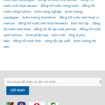
nước sinh hoạt zenner
đồng hồ nước nóng fuda
đồng hồ
nước nóng fuzhou
bơm công nghiệp
bơm màng
sandpiper
bơm màng marathon
đồng hồ nước sinh hoạt cr-
metcon
đồng hồ nước sinh hoạt flowtech
bình tích áp
đồng
hồ nước sinh hoạt
đồng hồ đo áp suất yamaki
đồng hồ nước
sạch komax
chưa phân loại
báo mức
ống & phụ
kiện
đồng hồ nước thải
công tắc áp suất
bơm màng khí
nén
GỬI NGAY