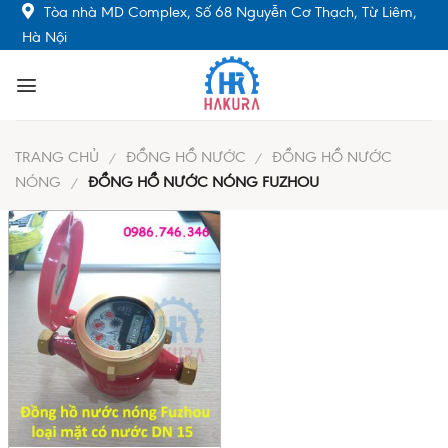
Skip
Tòa nhà MD Complex, Số 68 Nguyễn Cơ Thạch, Từ Liêm,
to
Hà Nội
content
TRANG CHỦ
ĐỒNG HỒ NƯỚC
ĐỒNG HỒ NƯỚC
/
/
NÓNG
ĐỒNG HỒ NƯỚC NÓNG FUZHOU
/