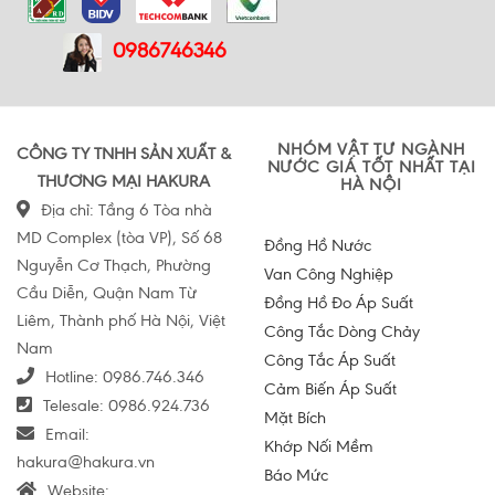
0986746346
NHÓM VẬT TƯ NGÀNH
CÔNG TY TNHH SẢN XUẤT &
NƯỚC GIÁ TỐT NHẤT TẠI
THƯƠNG MẠI HAKURA
HÀ NỘI
Địa chỉ: Tầng 6 Tòa nhà
MD Complex (tòa VP), Số 68
Đồng Hồ Nước
Nguyễn Cơ Thạch, Phường
Van Công Nghiệp
Cầu Diễn, Quận Nam Từ
Đồng Hồ Đo Áp Suất
Liêm, Thành phố Hà Nội, Việt
Công Tắc Dòng Chảy
Nam
Công Tắc Áp Suất
Hotline:
0986.746.346
Cảm Biến Áp Suất
Telesale:
0986.924.736
Mặt Bích
Email:
Khớp Nối Mềm
hakura@hakura.vn
Báo Mức
Website: