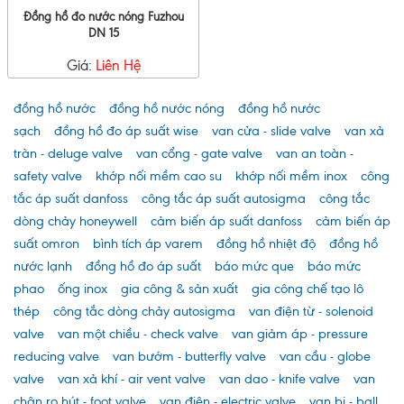
Đồng hồ đo nước nóng Fuzhou
DN 15
Giá:
Liên Hệ
đồng hồ nước
đồng hồ nước nóng
đồng hồ nước
sạch
đồng hồ đo áp suất wise
van cửa - slide valve
van xả
tràn - deluge valve
van cổng - gate valve
van an toàn -
safety valve
khớp nối mềm cao su
khớp nối mềm inox
công
tắc áp suất danfoss
công tắc áp suất autosigma
công tắc
dòng chảy honeywell
cảm biến áp suất danfoss
cảm biến áp
suất omron
bình tích áp varem
đồng hồ nhiệt độ
đồng hồ
nước lạnh
đồng hồ đo áp suất
báo mức que
báo mức
phao
ống inox
gia công & sản xuất
gia công chế tạo lô
thép
công tắc dòng chảy autosigma
van điện từ - solenoid
valve
van một chiều - check valve
van giảm áp - pressure
reducing valve
van bướm - butterfly valve
van cầu - globe
valve
van xả khí - air vent valve
van dao - knife valve
van
chân rọ hút - foot valve
van điện - electric valve
van bi - ball