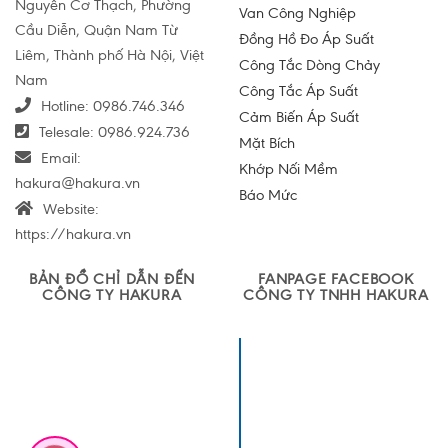
Nguyễn Cơ Thạch, Phường
Van Công Nghiệp
Cầu Diễn, Quận Nam Từ
Đồng Hồ Đo Áp Suất
Liêm, Thành phố Hà Nội, Việt
Công Tắc Dòng Chảy
Nam
Công Tắc Áp Suất
Hotline:
0986.746.346
Cảm Biến Áp Suất
Telesale:
0986.924.736
Mặt Bích
Email:
Khớp Nối Mềm
hakura@hakura.vn
Báo Mức
Website:
https://hakura.vn
BẢN ĐỒ CHỈ DẪN ĐẾN
FANPAGE FACEBOOK
CÔNG TY HAKURA
CÔNG TY TNHH HAKURA
Công ty TNHH
Sản xuất và
Thương mại
Hakura