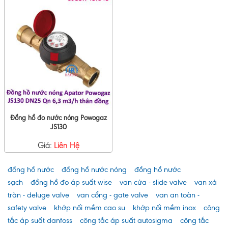
Đồng hồ đo nước nóng Powogaz
JS130
Giá:
Liên Hệ
đồng hồ nước
đồng hồ nước nóng
đồng hồ nước
sạch
đồng hồ đo áp suất wise
van cửa - slide valve
van xả
tràn - deluge valve
van cổng - gate valve
van an toàn -
safety valve
khớp nối mềm cao su
khớp nối mềm inox
công
tắc áp suất danfoss
công tắc áp suất autosigma
công tắc