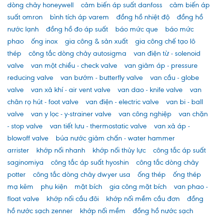
dòng chảy honeywell
cảm biến áp suất danfoss
cảm biến áp
suất omron
bình tích áp varem
đồng hồ nhiệt độ
đồng hồ
nước lạnh
đồng hồ đo áp suất
báo mức que
báo mức
phao
ống inox
gia công & sản xuất
gia công chế tạo lô
thép
công tắc dòng chảy autosigma
van điện từ - solenoid
valve
van một chiều - check valve
van giảm áp - pressure
reducing valve
van bướm - butterfly valve
van cầu - globe
valve
van xả khí - air vent valve
van dao - knife valve
van
chân rọ hút - foot valve
van điện - electric valve
van bi - ball
valve
van y lọc - y-strainer valve
van công nghiệp
van chặn
- stop valve
van tiết lưu - thermostatic valve
van xả áp -
blowoff valve
búa nước giảm chấn - water hammer
arrister
khớp nối nhanh
khớp nối thủy lực
công tắc áp suất
saginomiya
công tắc áp suất hyoshin
công tắc dòng chảy
potter
công tắc dòng chảy dwyer usa
ống thép
ống thép
mạ kẽm
phụ kiện
mặt bích
gia công mặt bích
van phao -
float valve
khớp nối cầu đôi
khớp nối mềm cầu đơn
đồng
hồ nước sạch zenner
khớp nối mềm
đồng hồ nước sạch