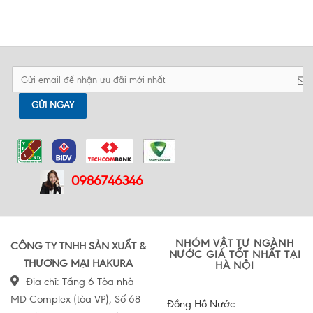
GỬI NGAY
0986746346
NHÓM VẬT TƯ NGÀNH
CÔNG TY TNHH SẢN XUẤT &
NƯỚC GIÁ TỐT NHẤT TẠI
THƯƠNG MẠI HAKURA
HÀ NỘI
Địa chỉ: Tầng 6 Tòa nhà
MD Complex (tòa VP), Số 68
Đồng Hồ Nước