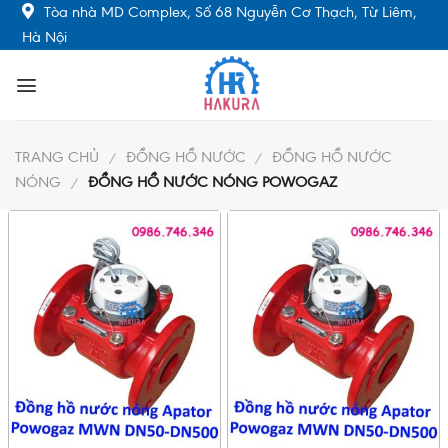
Skip
Tòa nhà MD Complex, Số 68 Nguyễn Cơ Thạch, Từ Liêm,
to
Hà Nội
content
TRANG CHỦ
ĐỒNG HỒ NƯỚC
ĐỒNG HỒ NƯỚC
/
/
NÓNG
ĐỒNG HỒ NƯỚC NÓNG POWOGAZ
/