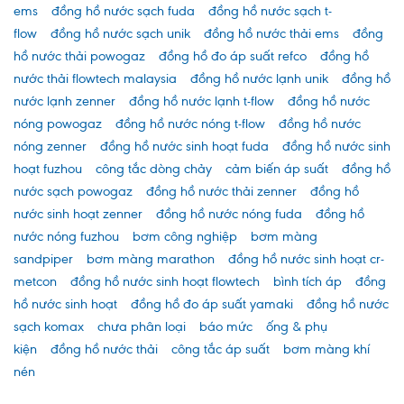
ems
đồng hồ nước sạch fuda
đồng hồ nước sạch t-
flow
đồng hồ nước sạch unik
đồng hồ nước thải ems
đồng
hồ nước thải powogaz
đồng hồ đo áp suất refco
đồng hồ
nước thải flowtech malaysia
đồng hồ nước lạnh unik
đồng hồ
nước lạnh zenner
đồng hồ nước lạnh t-flow
đồng hồ nước
nóng powogaz
đồng hồ nước nóng t-flow
đồng hồ nước
nóng zenner
đồng hồ nước sinh hoạt fuda
đồng hồ nước sinh
hoạt fuzhou
công tắc dòng chảy
cảm biến áp suất
đồng hồ
nước sạch powogaz
đồng hồ nước thải zenner
đồng hồ
nước sinh hoạt zenner
đồng hồ nước nóng fuda
đồng hồ
nước nóng fuzhou
bơm công nghiệp
bơm màng
sandpiper
bơm màng marathon
đồng hồ nước sinh hoạt cr-
metcon
đồng hồ nước sinh hoạt flowtech
bình tích áp
đồng
hồ nước sinh hoạt
đồng hồ đo áp suất yamaki
đồng hồ nước
sạch komax
chưa phân loại
báo mức
ống & phụ
kiện
đồng hồ nước thải
công tắc áp suất
bơm màng khí
nén