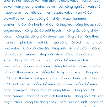
chân rọ hút - foot valve
van điện - electric valve
van bi - ball
valve
van y lọc - y-strainer valve
van công nghiệp
van chặn
- stop valve
van tiết lưu - thermostatic valve
van xả áp -
blowoff valve
búa nước giảm chấn - water hammer
arrister
khớp nối nhanh
khớp nối thủy lực
công tắc áp suất
saginomiya
công tắc áp suất hyoshin
công tắc dòng chảy
potter
công tắc dòng chảy dwyer usa
ống thép
ống thép
mạ kẽm
phụ kiện
mặt bích
gia công mặt bích
van phao -
float valve
khớp nối cầu đôi
khớp nối mềm cầu đơn
đồng
hồ nước sạch zenner
khớp nối mềm
đồng hồ nước sạch
ems
đồng hồ nước sạch fuda
đồng hồ nước sạch t-
flow
đồng hồ nước sạch unik
đồng hồ nước thải ems
đồng
hồ nước thải powogaz
đồng hồ đo áp suất refco
đồng hồ
nước thải flowtech malaysia
đồng hồ nước lạnh unik
đồng hồ
nước lạnh zenner
đồng hồ nước lạnh t-flow
đồng hồ nước
nóng powogaz
đồng hồ nước nóng t-flow
đồng hồ nước
nóng zenner
đồng hồ nước sinh hoạt fuda
đồng hồ nước sinh
hoạt fuzhou
công tắc dòng chảy
cảm biến áp suất
đồng hồ