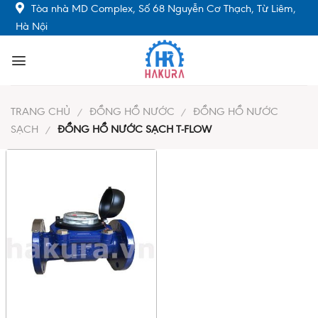
Skip
Tòa nhà MD Complex, Số 68 Nguyễn Cơ Thạch, Từ Liêm,
to
Hà Nội
content
TRANG CHỦ
ĐỒNG HỒ NƯỚC
ĐỒNG HỒ NƯỚC
/
/
SẠCH
ĐỒNG HỒ NƯỚC SẠCH T-FLOW
/