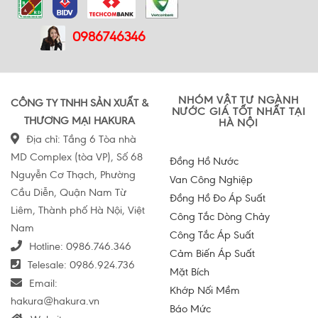
0986746346
NHÓM VẬT TƯ NGÀNH
CÔNG TY TNHH SẢN XUẤT &
NƯỚC GIÁ TỐT NHẤT TẠI
THƯƠNG MẠI HAKURA
HÀ NỘI
Địa chỉ: Tầng 6 Tòa nhà
MD Complex (tòa VP), Số 68
Đồng Hồ Nước
Nguyễn Cơ Thạch, Phường
Van Công Nghiệp
Cầu Diễn, Quận Nam Từ
Đồng Hồ Đo Áp Suất
Liêm, Thành phố Hà Nội, Việt
Công Tắc Dòng Chảy
Nam
Công Tắc Áp Suất
Hotline:
0986.746.346
Cảm Biến Áp Suất
Telesale:
0986.924.736
Mặt Bích
Email:
Khớp Nối Mềm
hakura@hakura.vn
Báo Mức