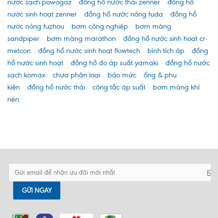
nước sạch powogaz
đồng hồ nước thải zenner
đồng hồ
nước sinh hoạt zenner
đồng hồ nước nóng fuda
đồng hồ
nước nóng fuzhou
bơm công nghiệp
bơm màng
sandpiper
bơm màng marathon
đồng hồ nước sinh hoạt cr-
metcon
đồng hồ nước sinh hoạt flowtech
bình tích áp
đồng
hồ nước sinh hoạt
đồng hồ đo áp suất yamaki
đồng hồ nước
sạch komax
chưa phân loại
báo mức
ống & phụ
kiện
đồng hồ nước thải
công tắc áp suất
bơm màng khí
nén
GỬI NGAY