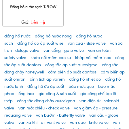
Đồng hồ nước sạch T-FLOW
Giá:
Liên Hệ
đồng hồ nước
đồng hồ nước nóng
đồng hồ nước
sạch
đồng hồ đo áp suất wise
van cửa - slide valve
van xả
tràn - deluge valve
van cổng - gate valve
van an toàn -
safety valve
khớp nối mềm cao su
khớp nối mềm inox
công
tắc áp suất danfoss
công tắc áp suất autosigma
công tắc
dòng chảy honeywell
cảm biến áp suất danfoss
cảm biến áp
suất omron
bình tích áp varem
đồng hồ nhiệt độ
đồng hồ
nước lạnh
đồng hồ đo áp suất
báo mức que
báo mức
phao
ống inox
gia công & sản xuất
gia công chế tạo lô
thép
công tắc dòng chảy autosigma
van điện từ - solenoid
valve
van một chiều - check valve
van giảm áp - pressure
reducing valve
van bướm - butterfly valve
van cầu - globe
valve
van xả khí - air vent valve
van dao - knife valve
van