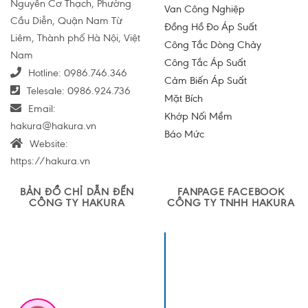
Nguyễn Cơ Thạch, Phường
Van Công Nghiệp
Cầu Diễn, Quận Nam Từ
Đồng Hồ Đo Áp Suất
Liêm, Thành phố Hà Nội, Việt
Công Tắc Dòng Chảy
Nam
Công Tắc Áp Suất
Hotline:
0986.746.346
Cảm Biến Áp Suất
Telesale:
0986.924.736
Mặt Bích
Email:
Khớp Nối Mềm
hakura@hakura.vn
Báo Mức
Website:
https://hakura.vn
BẢN ĐỒ CHỈ DẪN ĐẾN
FANPAGE FACEBOOK
CÔNG TY HAKURA
CÔNG TY TNHH HAKURA
Công ty TNHH
Sản xuất và
Thương mại
Hakura