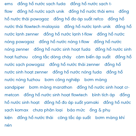
ems
đồng hồ nước sạch fuda
đồng hồ nước sạch t-
flow
đồng hồ nước sạch unik
đồng hồ nước thải ems
đồng
hồ nước thải powogaz
đồng hồ đo áp suất refco
đồng hồ
nước thải flowtech malaysia
đồng hồ nước lạnh unik
đồng hồ
nước lạnh zenner
đồng hồ nước lạnh t-flow
đồng hồ nước
nóng powogaz
đồng hồ nước nóng t-flow
đồng hồ nước
nóng zenner
đồng hồ nước sinh hoạt fuda
đồng hồ nước sinh
hoạt fuzhou
công tắc dòng chảy
cảm biến áp suất
đồng hồ
nước sạch powogaz
đồng hồ nước thải zenner
đồng hồ
nước sinh hoạt zenner
đồng hồ nước nóng fuda
đồng hồ
nước nóng fuzhou
bơm công nghiệp
bơm màng
sandpiper
bơm màng marathon
đồng hồ nước sinh hoạt cr-
metcon
đồng hồ nước sinh hoạt flowtech
bình tích áp
đồng
hồ nước sinh hoạt
đồng hồ đo áp suất yamaki
đồng hồ nước
sạch komax
chưa phân loại
báo mức
ống & phụ
kiện
đồng hồ nước thải
công tắc áp suất
bơm màng khí
nén