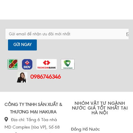
GỬI NGAY
0986746346
NHÓM VẬT TƯ NGÀNH
CÔNG TY TNHH SẢN XUẤT &
NƯỚC GIÁ TỐT NHẤT TẠI
THƯƠNG MẠI HAKURA
HÀ NỘI
Địa chỉ: Tầng 6 Tòa nhà
MD Complex (tòa VP), Số 68
Đồng Hồ Nước