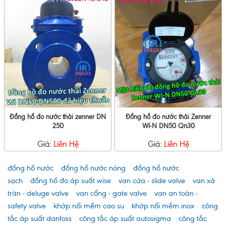
Đồng hồ đo nước thải zenner DN
Đồng hồ đo nước thải Zenner
250
WI-N DN50 Qn30
Giá:
Liên Hệ
Giá:
Liên Hệ
đồng hồ nước
đồng hồ nước nóng
đồng hồ nước
sạch
đồng hồ đo áp suất wise
van cửa - slide valve
van xả
tràn - deluge valve
van cổng - gate valve
van an toàn -
safety valve
khớp nối mềm cao su
khớp nối mềm inox
công
tắc áp suất danfoss
công tắc áp suất autosigma
công tắc