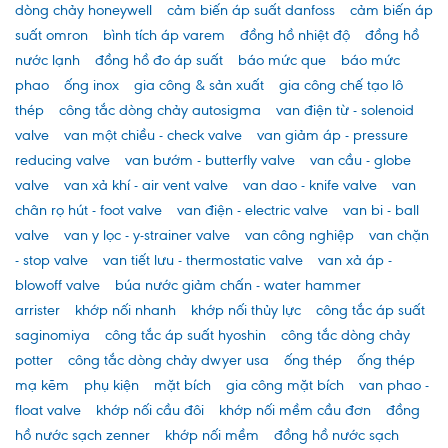
dòng chảy honeywell
cảm biến áp suất danfoss
cảm biến áp
suất omron
bình tích áp varem
đồng hồ nhiệt độ
đồng hồ
nước lạnh
đồng hồ đo áp suất
báo mức que
báo mức
phao
ống inox
gia công & sản xuất
gia công chế tạo lô
thép
công tắc dòng chảy autosigma
van điện từ - solenoid
valve
van một chiều - check valve
van giảm áp - pressure
reducing valve
van bướm - butterfly valve
van cầu - globe
valve
van xả khí - air vent valve
van dao - knife valve
van
chân rọ hút - foot valve
van điện - electric valve
van bi - ball
valve
van y lọc - y-strainer valve
van công nghiệp
van chặn
- stop valve
van tiết lưu - thermostatic valve
van xả áp -
blowoff valve
búa nước giảm chấn - water hammer
arrister
khớp nối nhanh
khớp nối thủy lực
công tắc áp suất
saginomiya
công tắc áp suất hyoshin
công tắc dòng chảy
potter
công tắc dòng chảy dwyer usa
ống thép
ống thép
mạ kẽm
phụ kiện
mặt bích
gia công mặt bích
van phao -
float valve
khớp nối cầu đôi
khớp nối mềm cầu đơn
đồng
hồ nước sạch zenner
khớp nối mềm
đồng hồ nước sạch