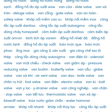
đồng hồ nước
đồng hồ nước nóng
đồng hồ nước
sạch
đồng hồ đo áp suất wise
van cửa - slide valve
van xả
tràn - deluge valve
van cổng - gate valve
van an toàn -
safety valve
khớp nối mềm cao su
khớp nối mềm inox
công
tắc áp suất danfoss
công tắc áp suất autosigma
công tắc
dòng chảy honeywell
cảm biến áp suất danfoss
cảm biến áp
suất omron
bình tích áp varem
đồng hồ nhiệt độ
đồng hồ
nước lạnh
đồng hồ đo áp suất
báo mức que
báo mức
phao
ống inox
gia công & sản xuất
gia công chế tạo lô
thép
công tắc dòng chảy autosigma
van điện từ - solenoid
valve
van một chiều - check valve
van giảm áp - pressure
reducing valve
van bướm - butterfly valve
van cầu - globe
valve
van xả khí - air vent valve
van dao - knife valve
van
chân rọ hút - foot valve
van điện - electric valve
van bi - ball
valve
van y lọc - y-strainer valve
van công nghiệp
van chặn
- stop valve
van tiết lưu - thermostatic valve
van xả áp -
blowoff valve
búa nước giảm chấn - water hammer
arrister
khớp nối nhanh
khớp nối thủy lực
công tắc áp suất