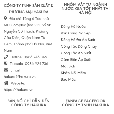
NHÓM VẬT TƯ NGÀNH
CÔNG TY TNHH SẢN XUẤT &
NƯỚC GIÁ TỐT NHẤT TẠI
THƯƠNG MẠI HAKURA
HÀ NỘI
Địa chỉ: Tầng 6 Tòa nhà
MD Complex (tòa VP), Số 68
Đồng Hồ Nước
Nguyễn Cơ Thạch, Phường
Van Công Nghiệp
Cầu Diễn, Quận Nam Từ
Đồng Hồ Đo Áp Suất
Liêm, Thành phố Hà Nội, Việt
Công Tắc Dòng Chảy
Nam
Công Tắc Áp Suất
Hotline:
0986.746.346
Cảm Biến Áp Suất
Telesale:
0986.924.736
Mặt Bích
Email:
Khớp Nối Mềm
hakura@hakura.vn
Báo Mức
Website:
https://hakura.vn
BẢN ĐỒ CHỈ DẪN ĐẾN
FANPAGE FACEBOOK
CÔNG TY HAKURA
CÔNG TY TNHH HAKURA