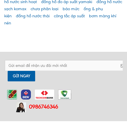
hồ nước sinh hoạt
đồng hồ đo áp suất yamaki
đồng hồ nước
sạch komax
chưa phân loại
báo mức
ống & phụ
kiện
đồng hồ nước thải
công tắc áp suất
bơm màng khí
nén
GỬI NGAY
0986746346