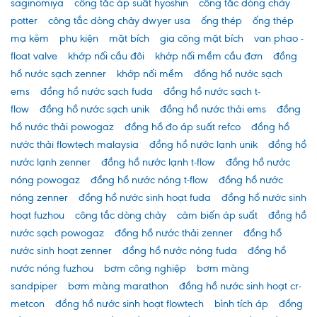
saginomiya
công tắc áp suất hyoshin
công tắc dòng chảy
potter
công tắc dòng chảy dwyer usa
ống thép
ống thép
mạ kẽm
phụ kiện
mặt bích
gia công mặt bích
van phao -
float valve
khớp nối cầu đôi
khớp nối mềm cầu đơn
đồng
hồ nước sạch zenner
khớp nối mềm
đồng hồ nước sạch
ems
đồng hồ nước sạch fuda
đồng hồ nước sạch t-
flow
đồng hồ nước sạch unik
đồng hồ nước thải ems
đồng
hồ nước thải powogaz
đồng hồ đo áp suất refco
đồng hồ
nước thải flowtech malaysia
đồng hồ nước lạnh unik
đồng hồ
nước lạnh zenner
đồng hồ nước lạnh t-flow
đồng hồ nước
nóng powogaz
đồng hồ nước nóng t-flow
đồng hồ nước
nóng zenner
đồng hồ nước sinh hoạt fuda
đồng hồ nước sinh
hoạt fuzhou
công tắc dòng chảy
cảm biến áp suất
đồng hồ
nước sạch powogaz
đồng hồ nước thải zenner
đồng hồ
nước sinh hoạt zenner
đồng hồ nước nóng fuda
đồng hồ
nước nóng fuzhou
bơm công nghiệp
bơm màng
sandpiper
bơm màng marathon
đồng hồ nước sinh hoạt cr-
metcon
đồng hồ nước sinh hoạt flowtech
bình tích áp
đồng