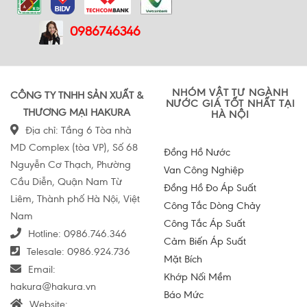
0986746346
NHÓM VẬT TƯ NGÀNH
CÔNG TY TNHH SẢN XUẤT &
NƯỚC GIÁ TỐT NHẤT TẠI
THƯƠNG MẠI HAKURA
HÀ NỘI
Địa chỉ: Tầng 6 Tòa nhà
MD Complex (tòa VP), Số 68
Đồng Hồ Nước
Nguyễn Cơ Thạch, Phường
Van Công Nghiệp
Cầu Diễn, Quận Nam Từ
Đồng Hồ Đo Áp Suất
Liêm, Thành phố Hà Nội, Việt
Công Tắc Dòng Chảy
Nam
Công Tắc Áp Suất
Hotline:
0986.746.346
Cảm Biến Áp Suất
Telesale:
0986.924.736
Mặt Bích
Email:
Khớp Nối Mềm
hakura@hakura.vn
Báo Mức
Website: