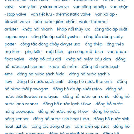
valve
van y lọc - y-strainer valve
van công nghiệp
van chặn
- stop valve
van tiết lưu - thermostatic valve
van xả áp -
blowoff valve
búa nước giảm chấn - water hammer
arrister
khớp nối nhanh
khớp nối thủy lực
công tắc áp suất
saginomiya
công tắc áp suất hyoshin
công tắc dòng chảy
potter
công tắc dòng chảy dwyer usa
ống thép
ống thép
mạ kẽm
phụ kiện
mặt bích
gia công mặt bích
van phao -
float valve
khớp nối cầu đôi
khớp nối mềm cầu đơn
đồng
hồ nước sạch zenner
khớp nối mềm
đồng hồ nước sạch
ems
đồng hồ nước sạch fuda
đồng hồ nước sạch t-
flow
đồng hồ nước sạch unik
đồng hồ nước thải ems
đồng
hồ nước thải powogaz
đồng hồ đo áp suất refco
đồng hồ
nước thải flowtech malaysia
đồng hồ nước lạnh unik
đồng hồ
nước lạnh zenner
đồng hồ nước lạnh t-flow
đồng hồ nước
nóng powogaz
đồng hồ nước nóng t-flow
đồng hồ nước
nóng zenner
đồng hồ nước sinh hoạt fuda
đồng hồ nước sinh
hoạt fuzhou
công tắc dòng chảy
cảm biến áp suất
đồng hồ
nước sạch powogaz
đồng hồ nước thải zenner
đồng hồ