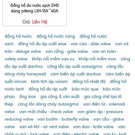
Đồng hồ đo nước sạch EMS
dạng pittong LXH-15A~40A
Giá:
Liên Hệ
đồng hồ nước
đồng hồ nước nóng
đồng hồ nước
sạch
đồng hồ đo áp suất wise
van cửa - slide valve
van xả
tràn - deluge valve
van cổng - gate valve
van an toàn -
safety valve
khớp nối mềm cao su
khớp nối mềm inox
công
tắc áp suất danfoss
công tắc áp suất autosigma
công tắc
dòng chảy honeywell
cảm biến áp suất danfoss
cảm biến áp
suất omron
bình tích áp varem
đồng hồ nhiệt độ
đồng hồ
nước lạnh
đồng hồ đo áp suất
báo mức que
báo mức
phao
ống inox
gia công & sản xuất
gia công chế tạo lô
thép
công tắc dòng chảy autosigma
van điện từ - solenoid
valve
van một chiều - check valve
van giảm áp - pressure
reducing valve
van bướm - butterfly valve
van cầu - globe
valve
van xả khí - air vent valve
van dao - knife valve
van
chân rọ hút - foot valve
van điện - electric valve
van bi - ball