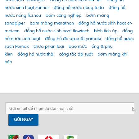
nước sinh hoạt zenner
đồng hồ nước nóng fuda
đồng hồ
nước nóng fuzhou
bơm công nghiệp
bơm màng
sandpiper
bơm màng marathon
đồng hồ nước sinh hoạt cr-
metcon
đồng hồ nước sinh hoạt flowtech
bình tích áp
đồng
hồ nước sinh hoạt
đồng hồ đo áp suất yamaki
đồng hồ nước
sạch komax
chưa phân loại
báo mức
ống & phụ
kiện
đồng hồ nước thải
công tắc áp suất
bơm màng khí
nén
GỬI NGAY