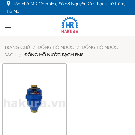
Skip
Tòa nhà MD Complex, Số 68 Nguyễn Cơ Thạch, Từ Liêm,
to
Hà Nội
content
TRANG CHỦ
ĐỒNG HỒ NƯỚC
ĐỒNG HỒ NƯỚC
/
/
SẠCH
ĐỒNG HỒ NƯỚC SẠCH EMS
/