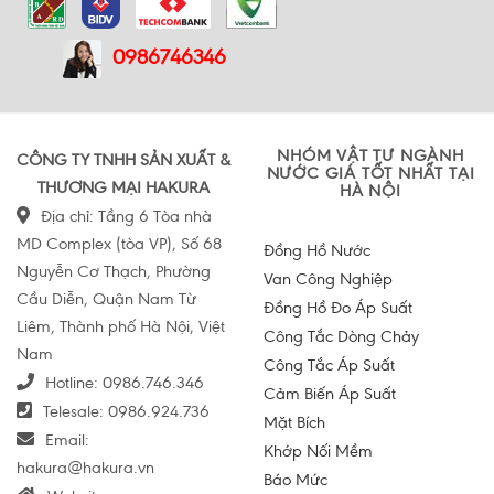
0986746346
NHÓM VẬT TƯ NGÀNH
CÔNG TY TNHH SẢN XUẤT &
NƯỚC GIÁ TỐT NHẤT TẠI
THƯƠNG MẠI HAKURA
HÀ NỘI
Địa chỉ: Tầng 6 Tòa nhà
MD Complex (tòa VP), Số 68
Đồng Hồ Nước
Nguyễn Cơ Thạch, Phường
Van Công Nghiệp
Cầu Diễn, Quận Nam Từ
Đồng Hồ Đo Áp Suất
Liêm, Thành phố Hà Nội, Việt
Công Tắc Dòng Chảy
Nam
Công Tắc Áp Suất
Hotline:
0986.746.346
Cảm Biến Áp Suất
Telesale:
0986.924.736
Mặt Bích
Email:
Khớp Nối Mềm
hakura@hakura.vn
Báo Mức