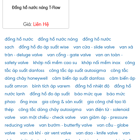
Đồng hồ nước nóng T-Flow
Giá:
Liên Hệ
đồng hồ nước
đồng hồ nước nóng
đồng hồ nước
sạch
đồng hồ đo áp suất wise
van cửa - slide valve
van xả
tràn - deluge valve
van cổng - gate valve
van an toàn -
safety valve
khớp nối mềm cao su
khớp nối mềm inox
công
tắc áp suất danfoss
công tắc áp suất autosigma
công tắc
dòng chảy honeywell
cảm biến áp suất danfoss
cảm biến áp
suất omron
bình tích áp varem
đồng hồ nhiệt độ
đồng hồ
nước lạnh
đồng hồ đo áp suất
báo mức que
báo mức
phao
ống inox
gia công & sản xuất
gia công chế tạo lô
thép
công tắc dòng chảy autosigma
van điện từ - solenoid
valve
van một chiều - check valve
van giảm áp - pressure
reducing valve
van bướm - butterfly valve
van cầu - globe
valve
van xả khí - air vent valve
van dao - knife valve
van