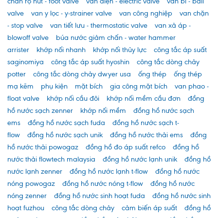
chân rọ hút - foot valve
van điện - electric valve
van bi - ball
valve
van y lọc - y-strainer valve
van công nghiệp
van chặn
- stop valve
van tiết lưu - thermostatic valve
van xả áp -
blowoff valve
búa nước giảm chấn - water hammer
arrister
khớp nối nhanh
khớp nối thủy lực
công tắc áp suất
saginomiya
công tắc áp suất hyoshin
công tắc dòng chảy
potter
công tắc dòng chảy dwyer usa
ống thép
ống thép
mạ kẽm
phụ kiện
mặt bích
gia công mặt bích
van phao -
float valve
khớp nối cầu đôi
khớp nối mềm cầu đơn
đồng
hồ nước sạch zenner
khớp nối mềm
đồng hồ nước sạch
ems
đồng hồ nước sạch fuda
đồng hồ nước sạch t-
flow
đồng hồ nước sạch unik
đồng hồ nước thải ems
đồng
hồ nước thải powogaz
đồng hồ đo áp suất refco
đồng hồ
nước thải flowtech malaysia
đồng hồ nước lạnh unik
đồng hồ
nước lạnh zenner
đồng hồ nước lạnh t-flow
đồng hồ nước
nóng powogaz
đồng hồ nước nóng t-flow
đồng hồ nước
nóng zenner
đồng hồ nước sinh hoạt fuda
đồng hồ nước sinh
hoạt fuzhou
công tắc dòng chảy
cảm biến áp suất
đồng hồ