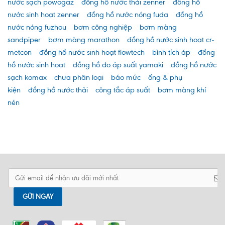
nước sạch powogaz
đồng hồ nước thải zenner
đồng hồ
nước sinh hoạt zenner
đồng hồ nước nóng fuda
đồng hồ
nước nóng fuzhou
bơm công nghiệp
bơm màng
sandpiper
bơm màng marathon
đồng hồ nước sinh hoạt cr-
metcon
đồng hồ nước sinh hoạt flowtech
bình tích áp
đồng
hồ nước sinh hoạt
đồng hồ đo áp suất yamaki
đồng hồ nước
sạch komax
chưa phân loại
báo mức
ống & phụ
kiện
đồng hồ nước thải
công tắc áp suất
bơm màng khí
nén
GỬI NGAY