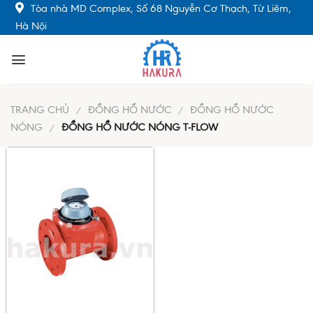
Skip
Tòa nhà MD Complex, Số 68 Nguyễn Cơ Thạch, Từ Liêm,
to
Hà Nội
content
TRANG CHỦ
ĐỒNG HỒ NƯỚC
ĐỒNG HỒ NƯỚC
/
/
NÓNG
ĐỒNG HỒ NƯỚC NÓNG T-FLOW
/