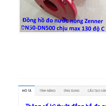
MÔ TẢ
TÍNH NĂNG
ỨNG DỤNG
CẤU TẠO SẢ