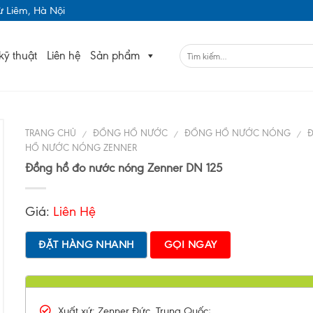
 Liêm, Hà Nội
kỹ thuật
Liên hệ
Sản phẩm
TRANG CHỦ
ĐỒNG HỒ NƯỚC
ĐỒNG HỒ NƯỚC NÓNG
/
/
/
HỒ NƯỚC NÓNG ZENNER
Đồng hồ đo nước nóng Zenner DN 125
Giá:
Liên Hệ
ĐẶT HÀNG NHANH
GỌI NGAY
Xuất xứ: Zenner Đức, Trung Quốc;