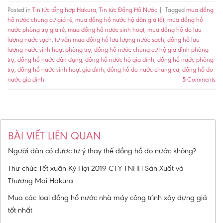
Posted in
Tin tức tổng hợp Hakura
,
Tin tức Đồng Hồ Nước
|
Tagged
mua đồng
hồ nước chung cư giá rẻ
,
mua đồng hồ nước hộ dân giá tốt
,
mua đồng hồ
nước phòng trọ giá rẻ
,
mua đồng hồ nước sinh hoạt
,
mua đồng hồ đo lưu
lượng nước sạch
,
tư vấn mua đồng hồ lưu lượng nước sạch
,
đồng hồ lưu
lượng nước sinh hoạt phòng trọ
,
đồng hồ nước chung cư hộ gia đình phòng
trọ
,
đồng hồ nước dân dụng
,
đồng hồ nước hộ gia đình
,
đồng hồ nước phòng
trọ
,
đồng hồ nước sinh hoạt gia đình
,
đồng hồ đo nước chung cư
,
đồng hồ đo
nước gia đình
5
Comments
BÀI VIẾT LIÊN QUAN
Người dân có được tự ý thay thế đồng hồ đo nước không?
Thư chúc Tết xuân Kỷ Hợi 2019 CTY TNHH Sản Xuất và
Thương Mại Hakura
Mua các loại đồng hồ nước nhà máy công trình xây dựng giá
tốt nhất