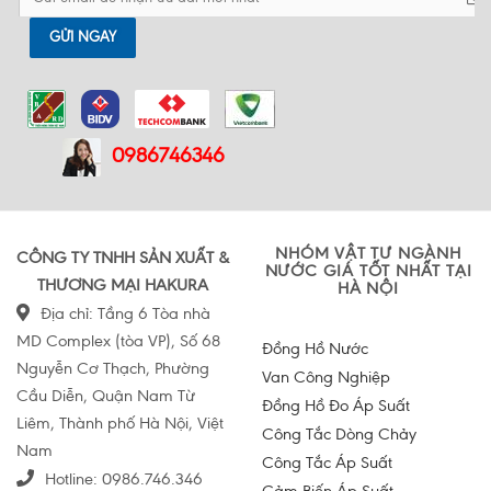
GỬI NGAY
0986746346
NHÓM VẬT TƯ NGÀNH
CÔNG TY TNHH SẢN XUẤT &
NƯỚC GIÁ TỐT NHẤT TẠI
THƯƠNG MẠI HAKURA
HÀ NỘI
Địa chỉ: Tầng 6 Tòa nhà
MD Complex (tòa VP), Số 68
Đồng Hồ Nước
Nguyễn Cơ Thạch, Phường
Van Công Nghiệp
Cầu Diễn, Quận Nam Từ
Đồng Hồ Đo Áp Suất
Liêm, Thành phố Hà Nội, Việt
Công Tắc Dòng Chảy
Nam
Công Tắc Áp Suất
Hotline:
0986.746.346
Cảm Biến Áp Suất