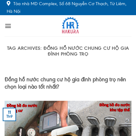
Skip
Tòa nhà MD Complex, Số 68 Nguyễn Cơ Thạch, Từ Liêm,
to
Hà Nội
content
TAG ARCHIVES:
ĐỒNG HỒ NƯỚC CHUNG CƯ HỘ GIA
ĐÌNH PHÒNG TRỌ
Đồng hồ nước chung cư hộ gia đình phòng trọ nên
chọn loại nào tốt nhất?
11
Th9