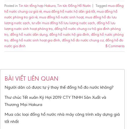
Posted in
Tin tức tổng hợp Hakura
,
Tin tức Đồng Hồ Nước
|
Tagged
mua đồng
hồ nước chung cư giá rẻ
,
mua đồng hồ nước hộ dân giá tốt
,
mua đồng hồ
nước phòng trọ giá rẻ
,
mua đồng hồ nước sinh hoạt
,
mua đồng hồ đo lưu
lượng nước sạch
,
tư vấn mua đồng hồ lưu lượng nước sạch
,
đồng hồ lưu
lượng nước sinh hoạt phòng trọ
,
đồng hồ nước chung cư hộ gia đình phòng
trọ
,
đồng hồ nước dân dụng
,
đồng hồ nước hộ gia đình
,
đồng hồ nước phòng
trọ
,
đồng hồ nước sinh hoạt gia đình
,
đồng hồ đo nước chung cư
,
đồng hồ đo
nước gia đình
5
Comments
BÀI VIẾT LIÊN QUAN
Người dân có được tự ý thay thế đồng hồ đo nước không?
Thư chúc Tết xuân Kỷ Hợi 2019 CTY TNHH Sản Xuất và
Thương Mại Hakura
Mua các loại đồng hồ nước nhà máy công trình xây dựng giá
tốt nhất