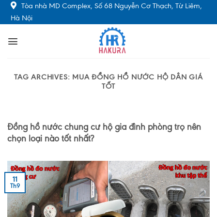
Skip
Tòa nhà MD Complex, Số 68 Nguyễn Cơ Thạch, Từ Liêm,
to
Hà Nội
content
TAG ARCHIVES:
MUA ĐỒNG HỒ NƯỚC HỘ DÂN GIÁ
TỐT
Đồng hồ nước chung cư hộ gia đình phòng trọ nên
chọn loại nào tốt nhất?
11
Th9