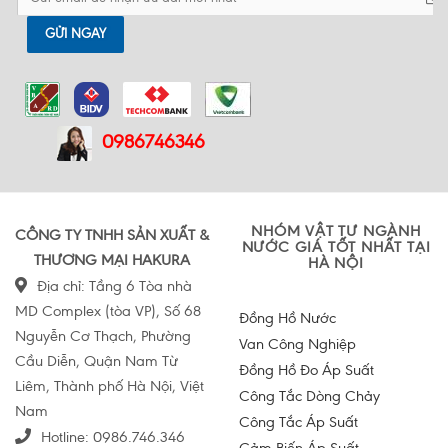
GỬI NGAY
0986746346
NHÓM VẬT TƯ NGÀNH
CÔNG TY TNHH SẢN XUẤT &
NƯỚC GIÁ TỐT NHẤT TẠI
THƯƠNG MẠI HAKURA
HÀ NỘI
Địa chỉ: Tầng 6 Tòa nhà
MD Complex (tòa VP), Số 68
Đồng Hồ Nước
Nguyễn Cơ Thạch, Phường
Van Công Nghiệp
Cầu Diễn, Quận Nam Từ
Đồng Hồ Đo Áp Suất
Liêm, Thành phố Hà Nội, Việt
Công Tắc Dòng Chảy
Nam
Công Tắc Áp Suất
Hotline:
0986.746.346
Cảm Biến Áp Suất