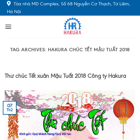
Skip
Tòa nhà MD Complex, Số 68 Nguyễn Cơ Thạch, Từ Liêm,
to
Hà Nội
content
TAG ARCHIVES:
HAKURA CHÚC TẾT MẬU TUẤT 2018
Thư chúc Tết xuân Mậu Tuất 2018 Công ty Hakura
07
Th2