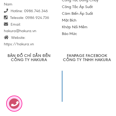
Công Tắc Dòng Chảy
Nam
Công Tắc Áp Suất
Hotline:
0986.746.346
Cảm Biến Áp Suất
Telesale:
0986.924.736
Mặt Bích
Email:
Khớp Nối Mềm
hakura@hakura.vn
Báo Mức
Website:
https://hakura.vn
BẢN ĐỒ CHỈ DẪN ĐẾN
FANPAGE FACEBOOK
CÔNG TY HAKURA
CÔNG TY TNHH HAKURA
Công ty TNHH
Sản xuất và
Thương mại
Hakura