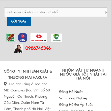
GỬI NGAY
0986746346
NHÓM VẬT TƯ NGÀNH
CÔNG TY TNHH SẢN XUẤT &
NƯỚC GIÁ TỐT NHẤT TẠI
THƯƠNG MẠI HAKURA
HÀ NỘI
Địa chỉ: Tầng 6 Tòa nhà
MD Complex (tòa VP), Số 68
Đồng Hồ Nước
Nguyễn Cơ Thạch, Phường
Van Công Nghiệp
Cầu Diễn, Quận Nam Từ
Đồng Hồ Đo Áp Suất
Liêm, Thành phố Hà Nội, Việt