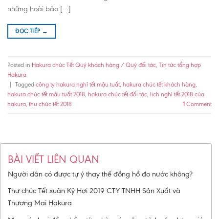
những hoài bão […]
ĐỌC TIẾP
→
Posted in
Hakura chúc Tết Quý khách hàng / Quý đối tác
,
Tin tức tổng hợp
Hakura
|
Tagged
công ty hakura nghỉ tết mậu tuất
,
hakura chúc tết khách hàng
,
hakura chúc tết mậu tuất 2018
,
hakura chúc tết đối tác
,
lịch nghỉ tết 2018 của
hakura
,
thư chúc tết 2018
1
Comment
BÀI VIẾT LIÊN QUAN
Người dân có được tự ý thay thế đồng hồ đo nước không?
Thư chúc Tết xuân Kỷ Hợi 2019 CTY TNHH Sản Xuất và
Thương Mại Hakura