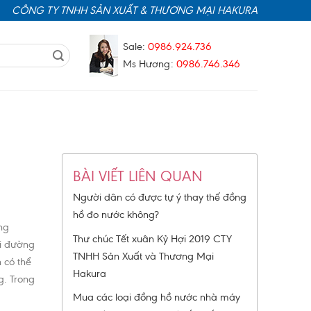
CÔNG TY TNHH SẢN XUẤT & THƯƠNG MẠI HAKURA
Sale:
0986.924.736
Ms Hương:
0986.746.346
BÀI VIẾT LIÊN QUAN
Người dân có được tự ý thay thế đồng
hồ đo nước không?
ng
Thư chúc Tết xuân Kỷ Hợi 2019 CTY
ai đường
TNHH Sản Xuất và Thương Mại
 có thể
Hakura
g. Trong
Mua các loại đồng hồ nước nhà máy