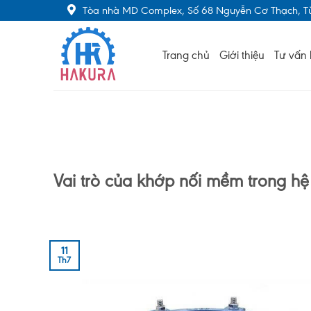
Skip
Tòa nhà MD Complex, Số 68 Nguyễn Cơ Thạch, Từ
to
content
Trang chủ
Giới thiệu
Tư vấn 
Vai trò của khớp nối mềm trong h
11
Th7