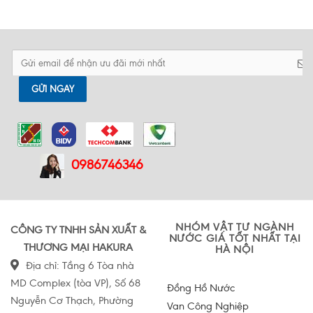
GỬI NGAY
0986746346
NHÓM VẬT TƯ NGÀNH
CÔNG TY TNHH SẢN XUẤT &
NƯỚC GIÁ TỐT NHẤT TẠI
THƯƠNG MẠI HAKURA
HÀ NỘI
Địa chỉ: Tầng 6 Tòa nhà
MD Complex (tòa VP), Số 68
Đồng Hồ Nước
Nguyễn Cơ Thạch, Phường
Van Công Nghiệp