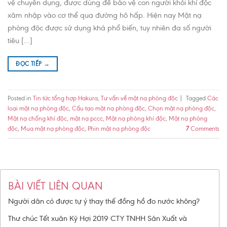
vệ chuyên dụng, được dùng để bảo vệ con người khỏi khí độc
xâm nhập vào cơ thể qua đường hô hấp. Hiện nay Mặt nạ
phòng độc được sử dụng khá phổ biến, tuy nhiên đa số người
tiêu […]
ĐỌC TIẾP
→
Posted in
Tin tức tổng hợp Hakura
,
Tư vấn về mặt nạ phòng độc
|
Tagged
Các
loại mặt nạ phòng độc
,
Cấu tạo mặt nạ phòng độc
,
Chọn mặt nạ phòng độc
,
Mặt nạ chống khí độc
,
mặt nạ pccc
,
Mặt nạ phòng khí độc
,
Mặt nạ phòng
độc
,
Mua mặt nạ phòng độc
,
Phin mặt nạ phòng độc
7
Comments
BÀI VIẾT LIÊN QUAN
Người dân có được tự ý thay thế đồng hồ đo nước không?
Thư chúc Tết xuân Kỷ Hợi 2019 CTY TNHH Sản Xuất và