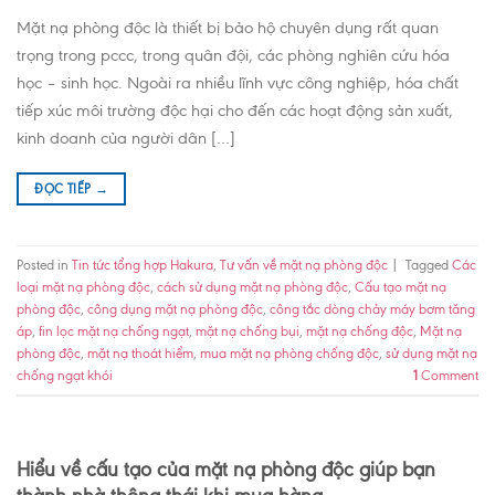
Mặt nạ phòng độc là thiết bị bảo hộ chuyên dụng rất quan
trọng trong pccc, trong quân đội, các phòng nghiên cứu hóa
học – sinh học. Ngoài ra nhiều lĩnh vực công nghiệp, hóa chất
tiếp xúc môi trường độc hại cho đến các hoạt động sản xuất,
kinh doanh của người dân […]
ĐỌC TIẾP
→
Posted in
Tin tức tổng hợp Hakura
,
Tư vấn về mặt nạ phòng độc
|
Tagged
Các
loại mặt nạ phòng độc
,
cách sử dụng mặt nạ phòng độc
,
Cấu tạo mặt nạ
phòng độc
,
công dụng mặt nạ phòng độc
,
công tắc dòng chảy máy bơm tăng
áp
,
fin lọc mặt nạ chống ngạt
,
mặt nạ chống bụi
,
mặt nạ chống độc
,
Mặt nạ
phòng độc
,
mặt nạ thoát hiểm
,
mua mặt nạ phòng chống độc
,
sử dụng mặt nạ
chống ngạt khói
1
Comment
Hiểu về cấu tạo của mặt nạ phòng độc giúp bạn