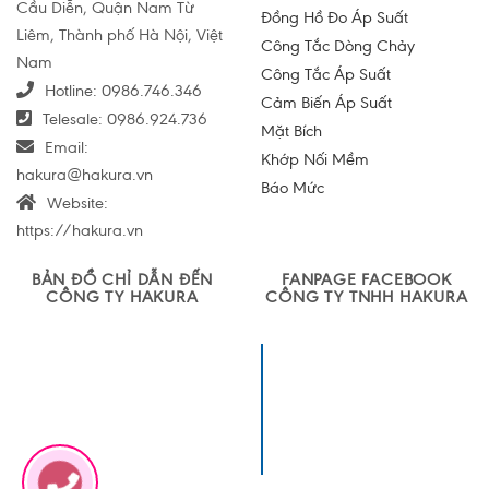
Cầu Diễn, Quận Nam Từ
Đồng Hồ Đo Áp Suất
Liêm, Thành phố Hà Nội, Việt
Công Tắc Dòng Chảy
Nam
Công Tắc Áp Suất
Hotline:
0986.746.346
Cảm Biến Áp Suất
Telesale:
0986.924.736
Mặt Bích
Email:
Khớp Nối Mềm
hakura@hakura.vn
Báo Mức
Website:
https://hakura.vn
BẢN ĐỒ CHỈ DẪN ĐẾN
FANPAGE FACEBOOK
CÔNG TY HAKURA
CÔNG TY TNHH HAKURA
Công ty TNHH
Sản xuất và
Thương mại
Hakura