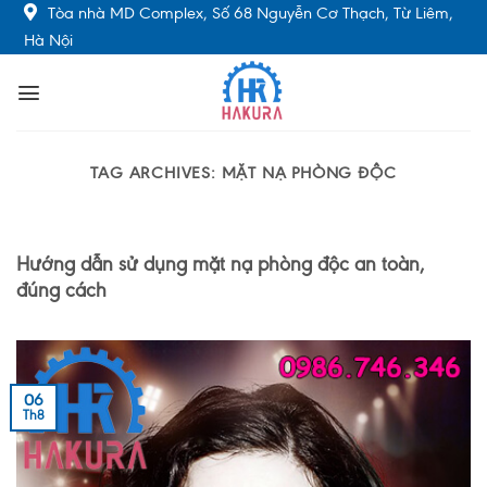
Skip
Tòa nhà MD Complex, Số 68 Nguyễn Cơ Thạch, Từ Liêm,
to
Hà Nội
content
TAG ARCHIVES:
MẶT NẠ PHÒNG ĐỘC
Hướng dẫn sử dụng mặt nạ phòng độc an toàn,
đúng cách
06
Th8