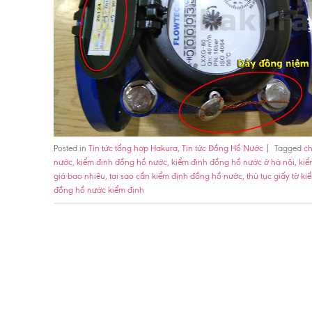
Posted in
Tin tức tổng hợp Hakura
,
Tin tức Đồng Hồ Nước
|
Tagged
ch
nước
,
kiểm định đồng hồ nước
,
kiểm định đồng hồ nước ở hà nội
,
kiể
giá bao nhiêu
,
tại sao cần kiểm định đồng hồ nước
,
thủ tục giấy tờ k
đồng hồ nước kiểm định