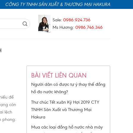
CÔNG TY TNHH SẢN XUẤT & THƯƠNG MẠI HAKURA
Sale:
0986.924.736
Ms Hương:
0986.746.346
H
BÀI VIẾT LIÊN QUAN
Người dân có được tự ý thay thế đồng
hồ đo nước không?
hiếu để
Thư chúc Tết xuân Kỷ Hợi 2019 CTY
trạng còn
TNHH Sản Xuất và Thương Mại
i lệch
Hakura
êm phong:
Mua các loại đồng hồ nước nhà máy