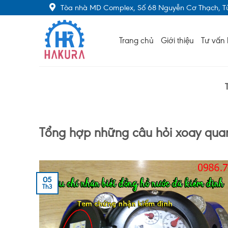
Skip
Tòa nhà MD Complex, Số 68 Nguyễn Cơ Thạch, Từ
to
content
Trang chủ
Giới thiệu
Tư vấn 
Tổng hợp những câu hỏi xoay qua
05
Th3