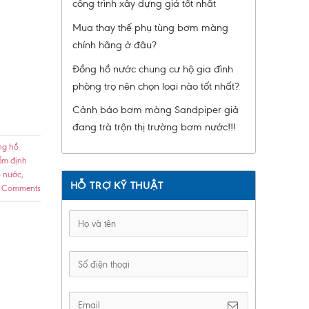
công trình xây dựng giá tốt nhất
Mua thay thế phụ tùng bơm màng
chính hãng ở đâu?
Đồng hồ nước chung cư hộ gia đình
phòng trọ nên chọn loại nào tốt nhất?
Cảnh báo bơm màng Sandpiper giả
đang trà trộn thị trường bơm nước!!!
ng hồ
ểm định
ồ nước
,
HỖ TRỢ KỸ THUẬT
Comments