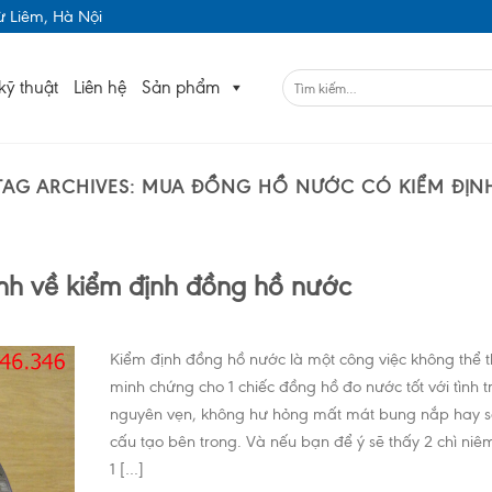
 Liêm, Hà Nội
kỹ thuật
Liên hệ
Sản phẩm
TAG ARCHIVES:
MUA ĐỒNG HỒ NƯỚC CÓ KIỂM ĐỊN
nh về kiểm định đồng hồ nước
Kiểm định đồng hồ nước là một công việc không thể t
minh chứng cho 1 chiếc đồng hồ đo nước tốt với tình 
nguyên vẹn, không hư hỏng mất mát bung nắp hay sa
cấu tạo bên trong. Và nếu bạn để ý sẽ thấy 2 chì ni
1 […]