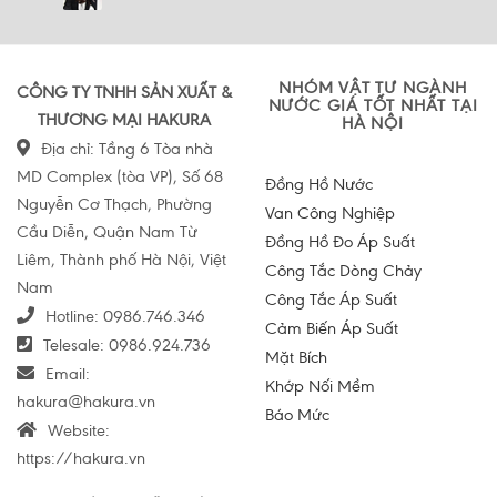
NHÓM VẬT TƯ NGÀNH
CÔNG TY TNHH SẢN XUẤT &
NƯỚC GIÁ TỐT NHẤT TẠI
THƯƠNG MẠI HAKURA
HÀ NỘI
Địa chỉ: Tầng 6 Tòa nhà
MD Complex (tòa VP), Số 68
Đồng Hồ Nước
Nguyễn Cơ Thạch, Phường
Van Công Nghiệp
Cầu Diễn, Quận Nam Từ
Đồng Hồ Đo Áp Suất
Liêm, Thành phố Hà Nội, Việt
Công Tắc Dòng Chảy
Nam
Công Tắc Áp Suất
Hotline:
0986.746.346
Cảm Biến Áp Suất
Telesale:
0986.924.736
Mặt Bích
Email:
Khớp Nối Mềm
hakura@hakura.vn
Báo Mức
Website:
https://hakura.vn