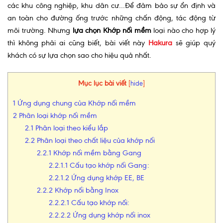
các khu công nghiệp, khu dân cư…Để đảm bảo sự ổn định và
an toàn cho đường ống trước những chấn động, tác động từ
môi trường. Nhưng
lựa chọn Khớp nối mềm
loại nào cho hợp lý
thì không phải ai cũng biết, bài viết này
Hakura
sẽ giúp quý
khách có sự lựa chọn sao cho hiệu quả nhất.
Mục lục bài viết
[
hide
]
1
Ứng dụng chung của Khớp nối mềm
2
Phân loại khớp nối mềm
2.1
Phân loại theo kiểu lắp
2.2
Phân loại theo chất liệu của khớp nối
2.2.1
Khớp nối mềm bằng Gang
2.2.1.1
Cấu tạo khớp nối Gang:
2.2.1.2
Ứng dụng khớp EE, BE
2.2.2
Khớp nối bằng Inox
2.2.2.1
Cấu tạo khớp nối:
2.2.2.2
Ứng dụng khớp nối inox