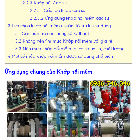
2.2.3
Khớp nối Cao su
2.2.3.1
Cấu tạo khớp cao su
2.2.3.2
Ứng dụng khớp nối mềm cao su
3
Lựa chọn khớp nối mềm chuẩn, tối ưu khi sử dụng
3.1
Cần nắm rõ các thông số kỹ thuật
3.2
Không nên tìm mua Khớp nối mềm với giá rẻ
3.3
Nên mua khớp nối mềm tại cơ sở uy tín, chất lượng
4
Một số mẫu khớp nối mềm được sử dụng phổ biến
Ứng dụng chung của Khớp nối mềm