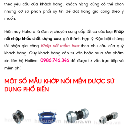
theo yêu cầu của khách hàng, khách hàng cũng có thể chọn
những cơ sở phân phối uy tín để đặt hàng gia công theo ý
muốn.
Hiện nay Hakura là đơn vị chuyên cung cấp tất cả các loại
Khớp
nối nhập khẩu chất lượng cao
, giá thành hợp lý. Đặc biệt chúng
tôi nhận gia công
Khớp nối mềm Inox
theo nhu cầu của quý
khách hàng. Qúy khách hàng cần tư vấn hoặc mua sản phẩm
0986.746.346
xin liên hệ Hotline:
để được tư vấn trực tiếp và
miễn phí.
MỘT SỐ MẪU KHỚP NỐI MỀM ĐƯỢC SỬ
DỤNG PHỔ BIẾN