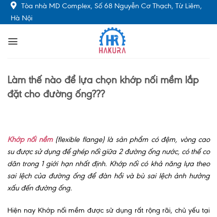
Skip
Tòa nhà MD Complex, Số 68 Nguyễn Cơ Thạch, Từ Liêm,
to
Hà Nội
content
Làm thế nào để lựa chọn khớp nối mềm lắp
đặt cho đường ống???
Khớp nối nềm
(flexible flange) là sản phẩm có đệm, vòng cao
su được sử dụng để ghép nối giữa 2 đường ống nước, có thể co
dãn trong 1 giới hạn nhất định. Khớp nối có khả năng lựa theo
sai lệch của đường ống để đàn hồi và bù sai lệch ảnh hưởng
xấu đến đường ống.
Hiện nay Khớp nối mềm được sử dụng rất rộng rãi, chủ yếu tại