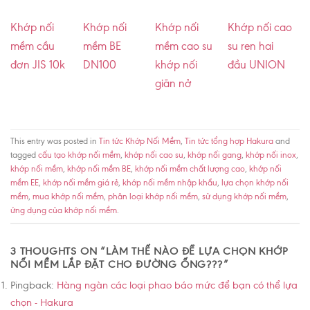
Khớp nối
Khớp nối
Khớp nối
Khớp nối cao
mềm cầu
mềm BE
mềm cao su
su ren hai
đơn JIS 10k
DN100
khớp nối
đầu UNION
giãn nở
This entry was posted in
Tin tức Khớp Nối Mềm
,
Tin tức tổng hợp Hakura
and
tagged
cấu tạo khớp nối mềm
,
khớp nối cao su
,
khớp nối gang
,
khớp nối inox
,
khớp nối mềm
,
khớp nối mềm BE
,
khớp nối mềm chất lượng cao
,
khớp nối
mềm EE
,
khớp nối mềm giá rẻ
,
khớp nối mềm nhập khẩu
,
lựa chọn khớp nối
mềm
,
mua khớp nối mềm
,
phân loại khớp nối mềm
,
sử dụng khớp nối mềm
,
ứng dụng của khớp nối mềm
.
3 THOUGHTS ON “
LÀM THẾ NÀO ĐỂ LỰA CHỌN KHỚP
NỐI MỀM LẮP ĐẶT CHO ĐƯỜNG ỐNG???
”
Pingback:
Hàng ngàn các loại phao báo mức để bạn có thể lựa
chọn - Hakura