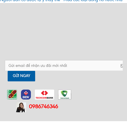
đồng hồ đo nước không?
máy công trình xây dựng giá tốt
nhất
Đồng hồ nước chung cư hộ gia
Cảnh báo khi dây chì niêm phong
đình phòng trọ nên chọn loại nào
đồng hồ nước bị đứt!!!
tốt nhất?
Tư vấn nên mua đồng hồ nước ở
đâu giá tốt tại Hà Nội?
Tổng hợp những câu hỏi xoay
quanh về kiểm định đồng hồ nước
GỬI NGAY
0986746346