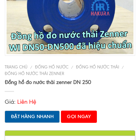
TRANG CHỦ
ĐỒNG HỒ NƯỚC
ĐỒNG HỒ NƯỚC THẢI
/
/
/
ĐỒNG HỒ NƯỚC THẢI ZENNER
Đồng hồ đo nước thải zenner DN 250
Giá:
Liên Hệ
ĐẶT HÀNG NHANH
GỌI NGAY