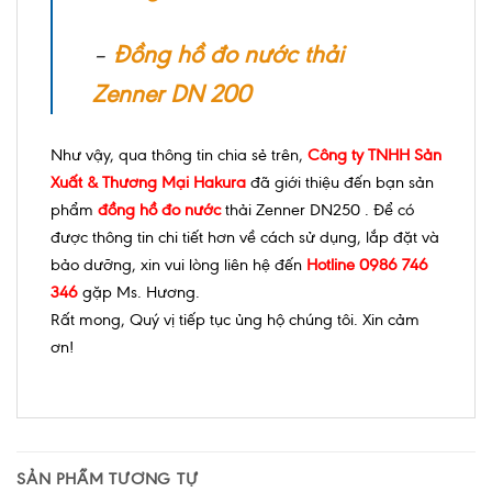
–
Đồng hồ đo nước thải
Zenner DN 200
Như vậy, qua thông tin chia sẻ trên,
Công ty TNHH Sản
Xuất & Thương Mại Hakura
đã giới thiệu đến bạn sản
phẩm
đồng hồ đo nước
thải Zenner DN250 . Để có
được thông tin chi tiết hơn về cách sử dụng, lắp đặt và
bảo dưỡng, xin vui lòng liên hệ đến
Hotline 0986 746
346
gặp Ms. Hương.
Rất mong, Quý vị tiếp tục ủng hộ chúng tôi. Xin cảm
ơn!
SẢN PHẨM TƯƠNG TỰ