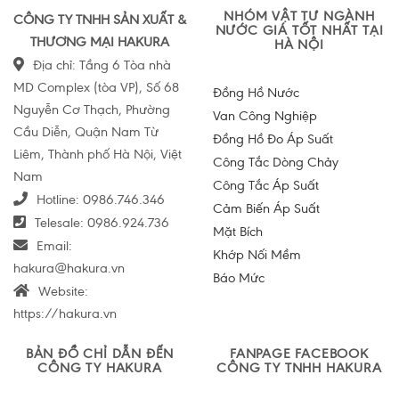
NHÓM VẬT TƯ NGÀNH
CÔNG TY TNHH SẢN XUẤT &
NƯỚC GIÁ TỐT NHẤT TẠI
THƯƠNG MẠI HAKURA
HÀ NỘI
Địa chỉ: Tầng 6 Tòa nhà
MD Complex (tòa VP), Số 68
Đồng Hồ Nước
Nguyễn Cơ Thạch, Phường
Van Công Nghiệp
Cầu Diễn, Quận Nam Từ
Đồng Hồ Đo Áp Suất
Liêm, Thành phố Hà Nội, Việt
Công Tắc Dòng Chảy
Nam
Công Tắc Áp Suất
Hotline:
0986.746.346
Cảm Biến Áp Suất
Telesale:
0986.924.736
Mặt Bích
Email:
Khớp Nối Mềm
hakura@hakura.vn
Báo Mức
Website:
https://hakura.vn
BẢN ĐỒ CHỈ DẪN ĐẾN
FANPAGE FACEBOOK
CÔNG TY HAKURA
CÔNG TY TNHH HAKURA