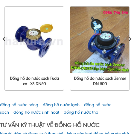
Đồng hồ đo nước sạch Fuda
Đồng hồ đo nước sạch Zenner
cơ LXS DN50
DN 500
đồng hồ nước nóng
đồng hồ nước lạnh
đồng hồ nước
sạch
đồng hồ nước sinh hoạt
đồng hồ nước thải
TƯ VẤN KỸ THUẬT VỀ ĐỒNG HỒ NƯỚC
Người dân có được tự ý thay thế
Mua các loại đồng hồ nước nhà