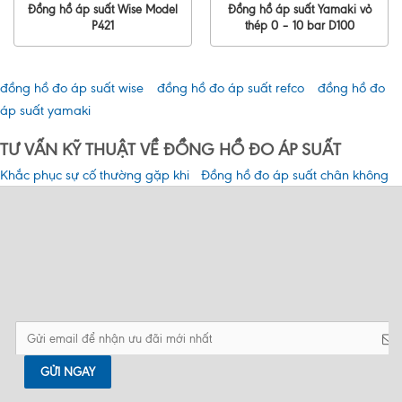
Đồng hồ áp suất Wise Model
Đồng hồ áp suất Yamaki vỏ
P421
thép 0 – 10 bar D100
đồng hồ đo áp suất wise
đồng hồ đo áp suất refco
đồng hồ đo
áp suất yamaki
TƯ VẤN KỸ THUẬT VỀ ĐỒNG HỒ ĐO ÁP SUẤT
Khắc phục sự cố thường gặp khi
Đồng hồ đo áp suất chân không
sử dụng đồng hồ đo áp suất
là gì? Tính năng và các loại phổ
biến hiện nay?
Chức năng của đồng hồ đo áp
Ứng dụng và phân loại đồng hồ
suất là gì?
áp suất
Top 6 tiêu chí lựa chọn đồng hồ đo
Cách lắp đặt đồng hồ đo áp suất
áp suất
đạt tiêu chuẩn
GỬI NGAY