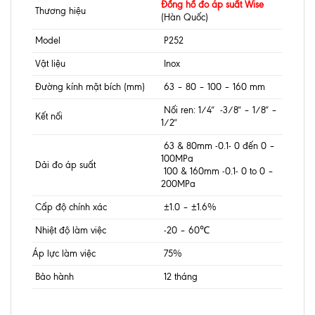
Đồng hồ đo áp suất Wise
Thương hiệu
(Hàn Quốc)
Model
P252
Vật liệu
Inox
Đường kính mặt bích (mm)
63 – 80 – 100 – 160 mm
Nối ren: 1/4″ -3/8″ – 1/8″ –
Kết nối
1/2″
63 & 80mm -0.1- 0 đến 0 –
100MPa
Dải đo áp suất
100 & 160mm -0.1- 0 to 0 –
200MPa
Cấp độ chính xác
±1.0 – ±1.6%
Nhiệt độ làm việc
-20 – 60℃
Áp lực làm việc
75%
Bảo hành
12 tháng