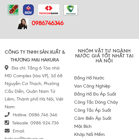
0986746346
NHÓM VẬT TƯ NGÀNH
CÔNG TY TNHH SẢN XUẤT &
NƯỚC GIÁ TỐT NHẤT TẠI
THƯƠNG MẠI HAKURA
HÀ NỘI
Địa chỉ: Tầng 6 Tòa nhà
MD Complex (tòa VP), Số 68
Đồng Hồ Nước
Nguyễn Cơ Thạch, Phường
Van Công Nghiệp
Cầu Diễn, Quận Nam Từ
Đồng Hồ Đo Áp Suất
Liêm, Thành phố Hà Nội, Việt
Công Tắc Dòng Chảy
Nam
Công Tắc Áp Suất
Hotline:
0986.746.346
Cảm Biến Áp Suất
Telesale:
0986.924.736
Mặt Bích
Email:
Khớp Nối Mềm
hakura@hakura.vn