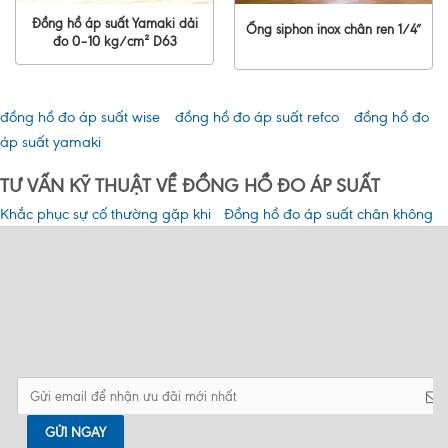
Đồng hồ áp suất Yamaki dải
Ống siphon inox chân ren 1/4″
đo 0–10 kg/cm² D63
đồng hồ đo áp suất wise
đồng hồ đo áp suất refco
đồng hồ đo
áp suất yamaki
TƯ VẤN KỸ THUẬT VỀ ĐỒNG HỒ ĐO ÁP SUẤT
Khắc phục sự cố thường gặp khi
Đồng hồ đo áp suất chân không
sử dụng đồng hồ đo áp suất
là gì? Tính năng và các loại phổ
biến hiện nay?
Chức năng của đồng hồ đo áp
Ứng dụng và phân loại đồng hồ
suất là gì?
áp suất
Top 6 tiêu chí lựa chọn đồng hồ đo
Cách lắp đặt đồng hồ đo áp suất
áp suất
đạt tiêu chuẩn
GỬI NGAY