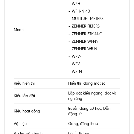
– WPH
– WPH-N 40
– MULTI-JET METERS
– ZENNER FILTERS
Model
– ZENNER ETK-N-C
– ZENNER WI-N\
– ZENNER WB-N
– WPV-T
– WPV
– WS-N
Kiểu hiển thị
Hiển thị dạng mặt số
Lắp đặt kiểu ngang, dọc và
Kiểu lắp đặt
nghiêng
truyền động cơ học, Dẫn
Kiểu hoạt động
động từ
Vật liệu
Gang, đồng thau
Áp lực vận hành
0.3 ~ 16 bar