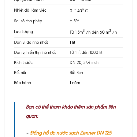
o
Nhiệt độ làm việc
0 ~ 40
C
Sai số cho phép
± 5%
3
3
Lưu Lượng
Từ 1.5m
/h đến 60 m
/h
Đơn vị đo nhỏ nhất
1 lít
Đơn vị hiển thị nhỏ nhất
Từ 1 lít đến 1000 lít
Kích thước
DN 20, 3\4 inch
Kết nối
Bắt Ren
Bảo hành
1 năm
Bạn có thể tham khảo thêm sản phẩm liên
quan:
–
Đồng hồ đo nước sạch Zenner DN 125