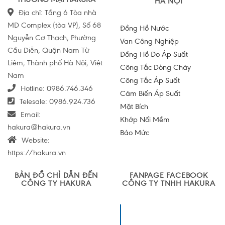
HÀ NỘI
Địa chỉ: Tầng 6 Tòa nhà
MD Complex (tòa VP), Số 68
Đồng Hồ Nước
Nguyễn Cơ Thạch, Phường
Van Công Nghiệp
Cầu Diễn, Quận Nam Từ
Đồng Hồ Đo Áp Suất
Liêm, Thành phố Hà Nội, Việt
Công Tắc Dòng Chảy
Nam
Công Tắc Áp Suất
Hotline:
0986.746.346
Cảm Biến Áp Suất
Telesale:
0986.924.736
Mặt Bích
Email:
Khớp Nối Mềm
hakura@hakura.vn
Báo Mức
Website:
https://hakura.vn
BẢN ĐỒ CHỈ DẪN ĐẾN
FANPAGE FACEBOOK
CÔNG TY HAKURA
CÔNG TY TNHH HAKURA
Công ty TNHH