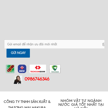
nhất
Đồng hồ nước chung cư hộ gia
Cảnh báo khi dây chì niêm phong
đình phòng trọ nên chọn loại nào
đồng hồ nước bị đứt!!!
tốt nhất?
Tư vấn nên mua đồng hồ nước ở
đâu giá tốt tại Hà Nội?
Tổng hợp những câu hỏi xoay
quanh về kiểm định đồng hồ nước
GỬI NGAY
0986746346
NHÓM VẬT TƯ NGÀNH
CÔNG TY TNHH SẢN XUẤT &
NƯỚC GIÁ TỐT NHẤT TẠI
THƯƠNG MẠI HAKURA