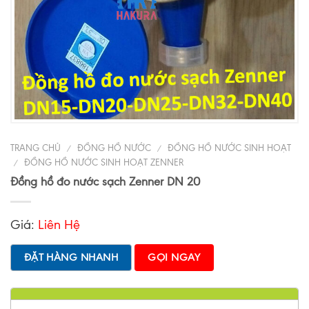
TRANG CHỦ
ĐỒNG HỒ NƯỚC
ĐỒNG HỒ NƯỚC SINH HOẠT
/
/
ĐỒNG HỒ NƯỚC SINH HOẠT ZENNER
/
Đồng hồ đo nước sạch Zenner DN 20
Giá:
Liên Hệ
ĐẶT HÀNG NHANH
GỌI NGAY