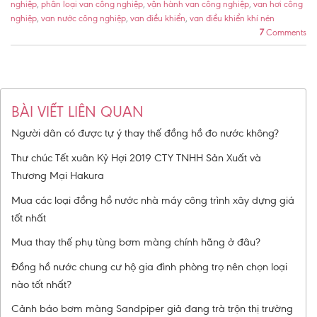
nghiệp
,
phân loại van công nghiệp
,
vận hành van công nghiệp
,
van hơi công
nghiệp
,
van nước công nghiệp
,
van điều khiển
,
van điều khiển khí nén
7
Comments
BÀI VIẾT LIÊN QUAN
Người dân có được tự ý thay thế đồng hồ đo nước không?
Thư chúc Tết xuân Kỷ Hợi 2019 CTY TNHH Sản Xuất và
Thương Mại Hakura
Mua các loại đồng hồ nước nhà máy công trình xây dựng giá
tốt nhất
Mua thay thế phụ tùng bơm màng chính hãng ở đâu?
Đồng hồ nước chung cư hộ gia đình phòng trọ nên chọn loại
nào tốt nhất?
Cảnh báo bơm màng Sandpiper giả đang trà trộn thị trường