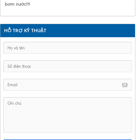
bơm nước!!!
HỖ TRỢ KỸ THUẬT