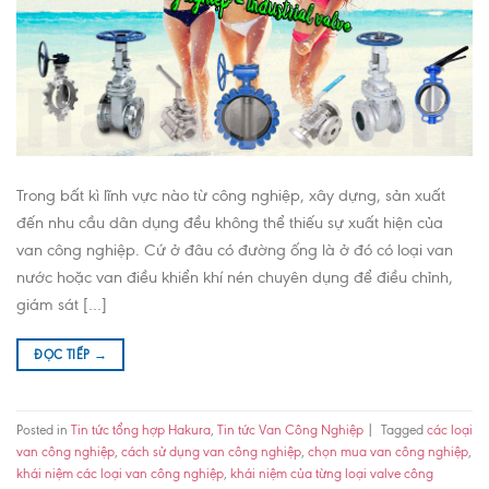
Trong bất kì lĩnh vực nào từ công nghiệp, xây dựng, sản xuất
đến nhu cầu dân dụng đều không thể thiếu sự xuất hiện của
van công nghiệp. Cứ ở đâu có đường ống là ở đó có loại van
nước hoặc van điều khiển khí nén chuyên dụng để điều chỉnh,
giám sát […]
ĐỌC TIẾP
→
Posted in
Tin tức tổng hợp Hakura
,
Tin tức Van Công Nghiệp
|
Tagged
các loại
van công nghiệp
,
cách sử dụng van công nghiệp
,
chọn mua van công nghiệp
,
khái niệm các loại van công nghiệp
,
khái niệm của từng loại valve công