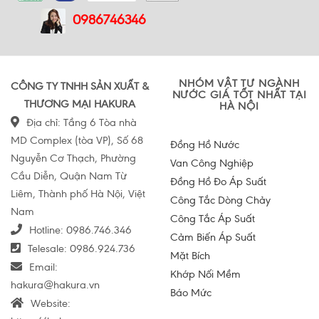
0986746346
NHÓM VẬT TƯ NGÀNH
CÔNG TY TNHH SẢN XUẤT &
NƯỚC GIÁ TỐT NHẤT TẠI
THƯƠNG MẠI HAKURA
HÀ NỘI
Địa chỉ: Tầng 6 Tòa nhà
MD Complex (tòa VP), Số 68
Đồng Hồ Nước
Nguyễn Cơ Thạch, Phường
Van Công Nghiệp
Cầu Diễn, Quận Nam Từ
Đồng Hồ Đo Áp Suất
Liêm, Thành phố Hà Nội, Việt
Công Tắc Dòng Chảy
Nam
Công Tắc Áp Suất
Hotline:
0986.746.346
Cảm Biến Áp Suất
Telesale:
0986.924.736
Mặt Bích
Email:
Khớp Nối Mềm
hakura@hakura.vn
Báo Mức
Website: