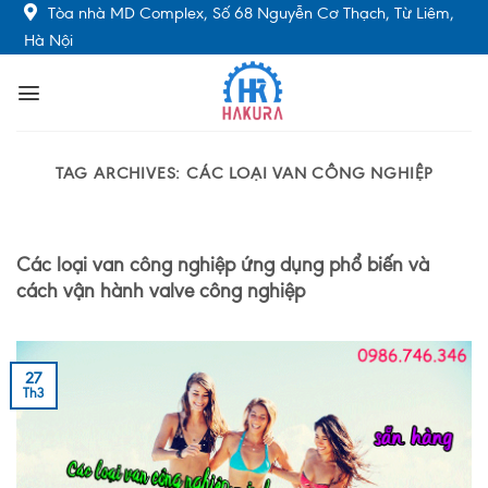
Skip
Tòa nhà MD Complex, Số 68 Nguyễn Cơ Thạch, Từ Liêm,
to
Hà Nội
content
TAG ARCHIVES:
CÁC LOẠI VAN CÔNG NGHIỆP
Các loại van công nghiệp ứng dụng phổ biến và
cách vận hành valve công nghiệp
27
Th3