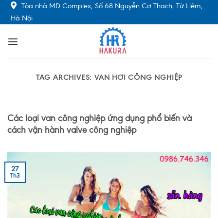
Skip
Tòa nhà MD Complex, Số 68 Nguyễn Cơ Thạch, Từ Liêm,
to
Hà Nội
content
TAG ARCHIVES:
VAN HƠI CÔNG NGHIỆP
Các loại van công nghiệp ứng dụng phổ biến và
cách vận hành valve công nghiệp
27
Th3