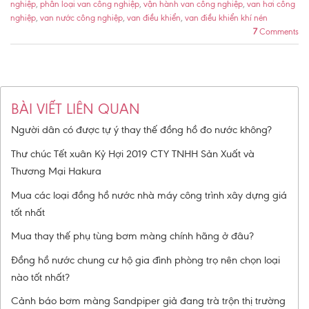
nghiệp
,
phân loại van công nghiệp
,
vận hành van công nghiệp
,
van hơi công
nghiệp
,
van nước công nghiệp
,
van điều khiển
,
van điều khiển khí nén
7
Comments
BÀI VIẾT LIÊN QUAN
Người dân có được tự ý thay thế đồng hồ đo nước không?
Thư chúc Tết xuân Kỷ Hợi 2019 CTY TNHH Sản Xuất và
Thương Mại Hakura
Mua các loại đồng hồ nước nhà máy công trình xây dựng giá
tốt nhất
Mua thay thế phụ tùng bơm màng chính hãng ở đâu?
Đồng hồ nước chung cư hộ gia đình phòng trọ nên chọn loại
nào tốt nhất?
Cảnh báo bơm màng Sandpiper giả đang trà trộn thị trường