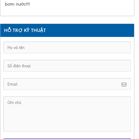
bơm nước!!!
HỖ TRỢ KỸ THUẬT