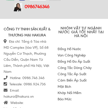
0986746346
NHÓM VẬT TƯ NGÀNH
CÔNG TY TNHH SẢN XUẤT &
NƯỚC GIÁ TỐT NHẤT TẠI
THƯƠNG MẠI HAKURA
HÀ NỘI
Địa chỉ: Tầng 6 Tòa nhà
MD Complex (tòa VP), Số 68
Đồng Hồ Nước
Nguyễn Cơ Thạch, Phường
Van Công Nghiệp
Cầu Diễn, Quận Nam Từ
Đồng Hồ Đo Áp Suất
Liêm, Thành phố Hà Nội, Việt
Công Tắc Dòng Chảy
Nam
Công Tắc Áp Suất
Hotline:
0986.746.346
Cảm Biến Áp Suất
Telesale:
0986.924.736
Mặt Bích
Email:
Khớp Nối Mềm
hakura@hakura.vn
Báo Mức
Website: