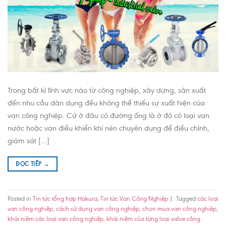
Trong bất kì lĩnh vực nào từ công nghiệp, xây dựng, sản xuất
đến nhu cầu dân dụng đều không thể thiếu sự xuất hiện của
van công nghiệp. Cứ ở đâu có đường ống là ở đó có loại van
nước hoặc van điều khiển khí nén chuyên dụng để điều chỉnh,
giám sát […]
ĐỌC TIẾP
→
Posted in
Tin tức tổng hợp Hakura
,
Tin tức Van Công Nghiệp
|
Tagged
các loại
van công nghiệp
,
cách sử dụng van công nghiệp
,
chọn mua van công nghiệp
,
khái niệm các loại van công nghiệp
,
khái niệm của từng loại valve công