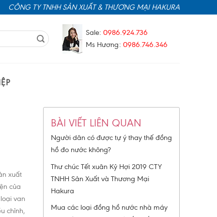
CÔNG TY TNHH SẢN XUẤT & THƯƠNG MẠI HAKURA
Sale:
0986.924.736
Ms Hương:
0986.746.346
ỆP
BÀI VIẾT LIÊN QUAN
Người dân có được tự ý thay thế đồng
hồ đo nước không?
Thư chúc Tết xuân Kỷ Hợi 2019 CTY
ản xuất
TNHH Sản Xuất và Thương Mại
iện của
Hakura
loại van
Mua các loại đồng hồ nước nhà máy
u chỉnh,