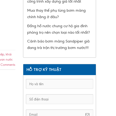
công trình xây dựng giá tốt nhất
Mua thay thế phụ tùng bơm màng
chính hãng ở đâu?
Đồng hồ nước chung cư hộ gia đình
phòng trọ nên chọn loại nào tốt nhất?
Cảnh báo bơm màng Sandpiper giả
đang trà trộn thị trường bơm nước!!!
iệp
,
khái
van nước
Comments
HỖ TRỢ KỸ THUẬT