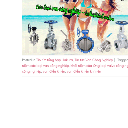
Posted in
Tin tức tổng hợp Hakura
,
Tin tức Van Công Nghiệp
|
Tagge
niệm các loại van công nghiệp
,
khái niệm của từng loại valve công n
công nghiệp
,
van điều khiển
,
van điều khiển khí nén