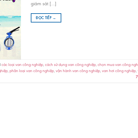
giám sát […]
ĐỌC TIẾP
→
d
các loại van công nghiệp
,
cách sử dụng van công nghiệp
,
chọn mua van công ngh
ghiệp
,
phân loại van công nghiệp
,
vận hành van công nghiệp
,
van hơi công nghiệp
,
7