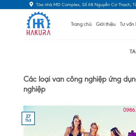
Skip
Tòa nhà MD Complex, Số 68 Nguyễn Cơ Thạch, Từ
to
content
Trang chủ
Giới thiệu
Tư vấn 
T
Các loại van công nghiệp ứng dụn
nghiệp
27
Th3