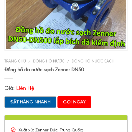
TRANG CHỦ
ĐỒNG HỒ NƯỚC
ĐỒNG HỒ NƯỚC SẠCH
/
/
Đồng hồ đo nước sạch Zenner DN50
Giá:
Liên Hệ
ĐẶT HÀNG NHANH
GỌI NGAY
Xuất xứ: Zenner Đức, Trung Quốc;