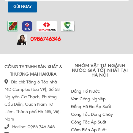
GỬI NGAY
0986746346
NHÓM VẬT TƯ NGÀNH
CÔNG TY TNHH SẢN XUẤT &
NƯỚC GIÁ TỐT NHẤT TẠI
THƯƠNG MẠI HAKURA
HÀ NỘI
Địa chỉ: Tầng 6 Tòa nhà
MD Complex (tòa VP), Số 68
Đồng Hồ Nước
Nguyễn Cơ Thạch, Phường
Van Công Nghiệp
Cầu Diễn, Quận Nam Từ
Đồng Hồ Đo Áp Suất
Liêm, Thành phố Hà Nội, Việt
Công Tắc Dòng Chảy
Nam
Công Tắc Áp Suất
Hotline:
0986.746.346
Cảm Biến Áp Suất