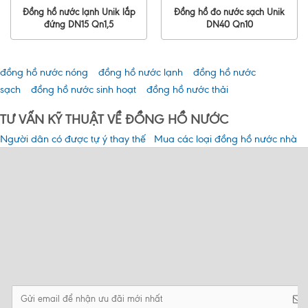
Đồng hồ nước lạnh Unik lắp
Đồng hồ đo nước sạch Unik
đứng DN15 Qn1,5
DN40 Qn10
đồng hồ nước nóng
đồng hồ nước lạnh
đồng hồ nước
sạch
đồng hồ nước sinh hoạt
đồng hồ nước thải
TƯ VẤN KỸ THUẬT VỀ ĐỒNG HỒ NƯỚC
Người dân có được tự ý thay thế
Mua các loại đồng hồ nước nhà
đồng hồ đo nước không?
máy công trình xây dựng giá tốt
nhất
Đồng hồ nước chung cư hộ gia
Cảnh báo khi dây chì niêm phong
đình phòng trọ nên chọn loại nào
đồng hồ nước bị đứt!!!
tốt nhất?
Tư vấn nên mua đồng hồ nước ở
đâu giá tốt tại Hà Nội?
Tổng hợp những câu hỏi xoay
quanh về kiểm định đồng hồ nước