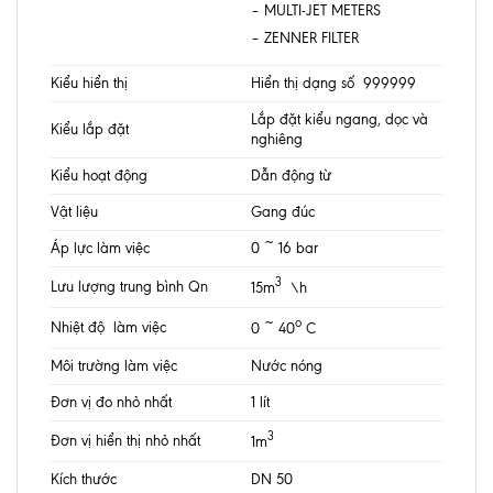
– MULTI-JET METERS
– ZENNER FILTER
Kiểu hiển thị
Hiển thị dạng số 999999
Lắp đặt kiểu ngang, dọc và
Kiểu lắp đặt
nghiêng
Kiểu hoạt động
Dẫn động từ
Vật liệu
Gang đúc
Áp lực làm việc
0 ~ 16 bar
3
Lưu lượng trung bình Qn
15m
\h
o
Nhiệt độ làm việc
0 ~ 40
C
Môi trường làm việc
Nước nóng
Đơn vị đo nhỏ nhất
1 lít
3
Đơn vị hiển thị nhỏ nhất
1m
Kích thước
DN 50