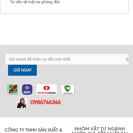
Tư vấn về mặt nạ phòng độc
GỬI NGAY
0986746346
NHÓM VẬT TƯ NGÀNH
CÔNG TY TNHH SẢN XUẤT &