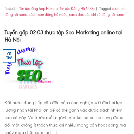
Posted in
Tin tức tổng hợp Hakura
,
Tin tức Đồng Hồ Nước
|
Tagged
cách tính
đồng hồ nước
,
cách xem đồng hồ nước
,
cách đọc các chỉ số đồng hồ nước
Tuyển gấp 02-03 thực tập Seo Marketing online tại
Hà Nội
01
Th8
Đất nước đang tiếp cận đến nền công nghiệp 4.0 đòi hỏi lực
lượng nhân tài khá lớn để có thể gánh vác được trách nhiệm
cao cả này. Và trước mắt ngành marketing online cũng đang
đối mặt không ít thách thức khi nhiều mảng cần hoạt động mà
chảy máu chất xám lại […]