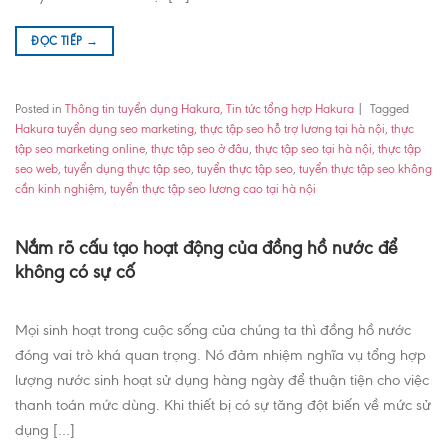
ĐỌC TIẾP
→
Posted in
Thông tin tuyển dụng Hakura
,
Tin tức tổng hợp Hakura
|
Tagged
Hakura tuyển dụng seo marketing
,
thực tập seo hỗ trợ lương tại hà nội
,
thực
tập seo marketing online
,
thực tập seo ở đâu
,
thực tập seo tại hà nội
,
thực tập
seo web
,
tuyển dụng thực tập seo
,
tuyển thực tập seo
,
tuyển thực tập seo không
cần kinh nghiệm
,
tuyển thực tập seo lương cao tại hà nội
Nắm rõ cấu tạo hoạt động của đồng hồ nước để
không có sự cố
Mọi sinh hoạt trong cuộc sống của chúng ta thì đồng hồ nước
đóng vai trò khá quan trọng. Nó đảm nhiệm nghĩa vụ tổng hợp
lượng nước sinh hoạt sử dụng hàng ngày để thuận tiện cho việc
thanh toán mức dùng. Khi thiết bị có sự tăng đột biến về mức sử
dụng […]