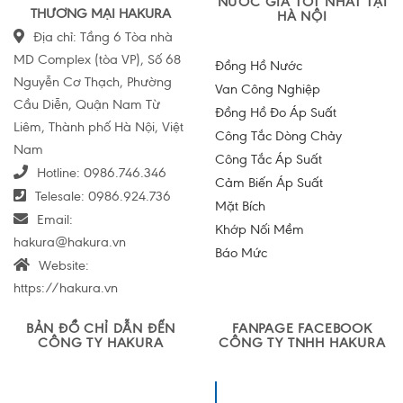
NƯỚC GIÁ TỐT NHẤT TẠI
THƯƠNG MẠI HAKURA
HÀ NỘI
Địa chỉ: Tầng 6 Tòa nhà
MD Complex (tòa VP), Số 68
Đồng Hồ Nước
Nguyễn Cơ Thạch, Phường
Van Công Nghiệp
Cầu Diễn, Quận Nam Từ
Đồng Hồ Đo Áp Suất
Liêm, Thành phố Hà Nội, Việt
Công Tắc Dòng Chảy
Nam
Công Tắc Áp Suất
Hotline:
0986.746.346
Cảm Biến Áp Suất
Telesale:
0986.924.736
Mặt Bích
Email:
Khớp Nối Mềm
hakura@hakura.vn
Báo Mức
Website:
https://hakura.vn
BẢN ĐỒ CHỈ DẪN ĐẾN
FANPAGE FACEBOOK
CÔNG TY HAKURA
CÔNG TY TNHH HAKURA
Công ty TNHH