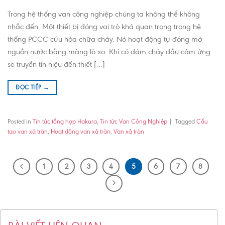
Trong hệ thống van công nghiệp chúng ta không thể không
nhắc đến. Một thiết bị đóng vai trò khá quan trọng trong hệ
thống PCCC cứu hỏa chữa cháy. Nó hoạt động tự đóng mở
nguồn nước bằng màng lò xo. Khi có đám cháy đầu cảm ứng
sẽ truyền tín hiệu đến thiết […]
ĐỌC TIẾP
→
Posted in
Tin tức tổng hợp Hakura
,
Tin tức Van Công Nghiệp
|
Tagged
Cấu
tạo van xả tràn
,
Hoạt động van xả tràn
,
Van xả tràn
1
2
3
4
5
6
7
8