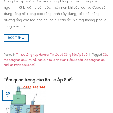
Công tắc áp suất được ứng dụng khá phổ biến trong các
ngành thiết bị vật tư về nước, máy nén khí các loại và được sử
dụng rộng rãi trong các công trình xây dựng, các hệ thống
đường ống các tòa nhà chung cư cao ốc. Nhưng không phải ai
cũng nắm rõ […]
ĐỌC TIẾP
→
Posted in
Tin tức tổng hợp Hakura
,
Tin tức về Công Tắc Áp Suất
|
Tagged
Cấu
tạo công tắc áp suất
,
cấu tạo của rơ le áp suât
,
Nắm rõ cấu tạo công tắc áp
suất để tránh các sự cố
Tầm quan trọng của Rơ Le Áp Suất
29
Th11