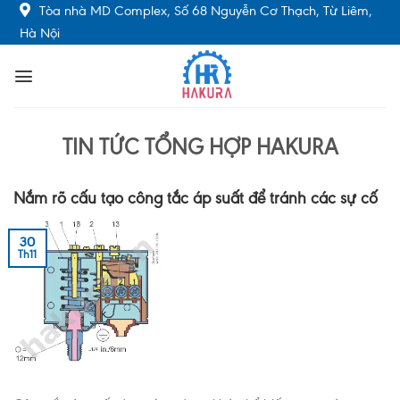
Skip
Tòa nhà MD Complex, Số 68 Nguyễn Cơ Thạch, Từ Liêm,
to
Hà Nội
content
TIN TỨC TỔNG HỢP HAKURA
Nắm rõ cấu tạo công tắc áp suất để tránh các sự cố
30
Th11