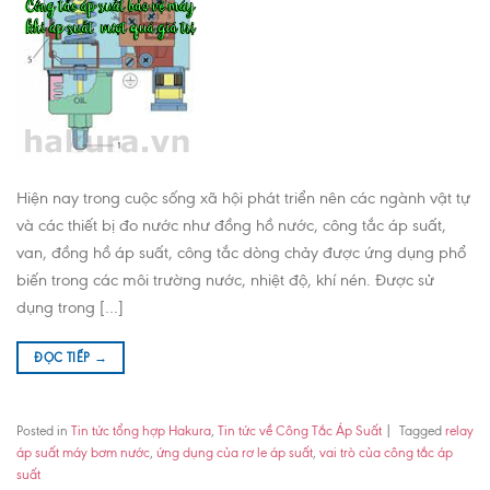
Hiện nay trong cuộc sống xã hội phát triển nên các ngành vật tự
và các thiết bị đo nước như đồng hồ nước, công tắc áp suất,
van, đồng hồ áp suất, công tắc dòng chảy được ứng dụng phổ
biến trong các môi trường nước, nhiệt độ, khí nén. Được sử
dụng trong […]
ĐỌC TIẾP
→
Posted in
Tin tức tổng hợp Hakura
,
Tin tức về Công Tắc Áp Suất
|
Tagged
relay
áp suất máy bơm nước
,
ứng dụng của rơ le áp suất
,
vai trò của công tắc áp
suất